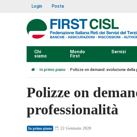
Login
Posta
Chi
Mondo
Servizi
siamo
First
In primo piano
Polizze on demand: evoluzione della 
Polizze on demand
professionalità
22 Gennaio 2020
In primo piano