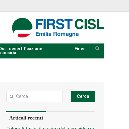
Oss. desertificazione
Finer
bancaria
Cerca
Articoli recenti
Futuro Attuale: il quadro della previdenza