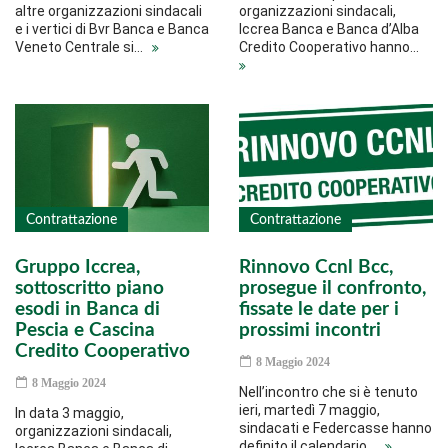
altre organizzazioni sindacali
organizzazioni sindacali,
e i vertici di Bvr Banca e Banca
Iccrea Banca e Banca d’Alba
Veneto Centrale si…
Credito Cooperativo hanno…
Contrattazione
Contrattazione
Gruppo Iccrea,
Rinnovo Ccnl Bcc,
sottoscritto piano
prosegue il confronto,
esodi in Banca di
fissate le date per i
Pescia e Cascina
prossimi incontri
Credito Cooperativo
8 Maggio 2024
8 Maggio 2024
Nell’incontro che si è tenuto
ieri, martedì 7 maggio,
In data 3 maggio,
sindacati e Federcasse hanno
organizzazioni sindacali,
definito il calendario…