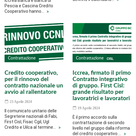
Iccrea Banca e Banca di
Pescia e Cascina Credito
Cooperativo hanno…
Contrattazione
Contrattazione
Credito cooperativo,
Iccrea, firmato il primo
per il rinnovo del
Contratto integrativo
contratto nazionale un
di gruppo. First Cisl:
avvio al rallentatore
grande risultato per
lavoratrici e lavoratori
23 Aprile 2024
19 Aprile 2024
Il comunicato unitario delle
Segreterie nazionali di Fabi,
È il primo accordo sulla
First Cisl, Fisac Cgil, Ugl
contrattazione di secondo
Credito e Uilca al termine…
livello nel gruppo dalla riforma
del credito cooperativo.…