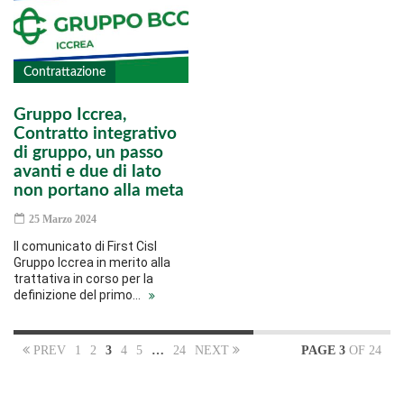
Contrattazione
Gruppo Iccrea,
Contratto integrativo
di gruppo, un passo
avanti e due di lato
non portano alla meta
25 Marzo 2024
Il comunicato di First Cisl
Gruppo Iccrea in merito alla
trattativa in corso per la
definizione del primo…
PREV
1
2
3
4
5
…
24
NEXT
PAGE 3
OF 24