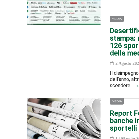
MEDIA
Desertifi
stampa: n
126 sport
della me
2 Agosto 202
Il disimpegno
dell’anno, alt
scendere…
MEDIA
Report Fo
banche i
sportelli
13 Maggio 2