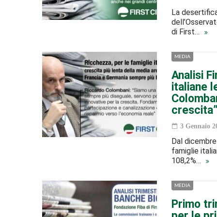
La desertific
dell’Osservat
di First…
MEDIA
Analisi F
italiane 
Colombani
crescita
3 Gennaio 2
Dal dicembre 
famiglie itali
108,2%…
MEDIA
Primo tri
per le pr