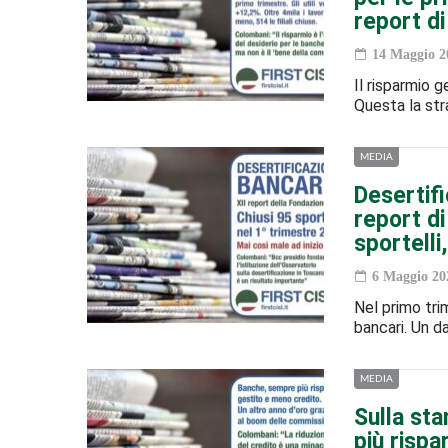
report di 
14 Maggio 2
Il risparmio g
Questa la stra
MEDIA
Desertifi
report di
sportelli
6 Maggio 20
Nel primo trim
bancari. Un d
MEDIA
Sulla sta
più rispa