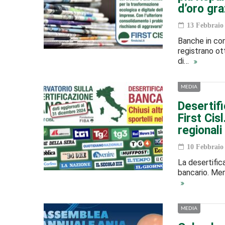
d’oro gr
13 Febbraio
Banche in cont
registrano ott
di…
MEDIA
Desertifi
First Cis
regionali
10 Febbraio
La desertifica
bancario. Ment
MEDIA