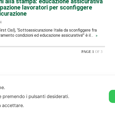
i alla stampa: educazione assicurativa
ipazione lavoratori per sconfiggere
icurazione
4
rst Cisl), ‘Sottoassicurazione Italia da sconfiggere fra
ramento condizioni ed educazione assicurativa’” è il…
PAGE 1
OF 3
strazione
Note legali
one.
rente
Informazioni sul
 etico
trattamento di dati
ie premendo i pulsanti desiderati.
personali
Privacy & Cookie Policy
a accettare.
Home