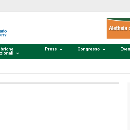
briche
Press
Congresso
Even
zionali
Plays
:
-
0:00
-:--
1x