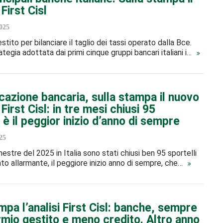
First Cisl
025
estito per bilanciare il taglio dei tassi operato dalla Bce.
tegia adottata dai primi cinque gruppi bancari italiani i…
cazione bancaria, sulla stampa il nuovo
 First Cisl: in tre mesi chiusi 95
, è il peggior inizio d’anno di sempre
25
estre del 2025 in Italia sono stati chiusi ben 95 sportelli
ato allarmante, il peggiore inizio anno di sempre, che…
mpa l’analisi First Cisl: banche, sempre
rmio gestito e meno credito. Altro anno