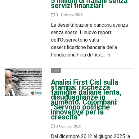
5 milioni di italiani senza
servizi finanziari
31 Gennaio 2026
La desertificazione bancaria avanza
senza soste. Il nuovo report
dell’Osservatorio sulla
desertificazione bancaria della
Fondazione Fiba di First…
MEDIA
Analisi First Cisl sulla
stampa: ricchezza
famiglie italiane lenta,
disuguaglianze in
aumento. Colombani:
“Servono politiche
innovative per la
crescita”
3 Gennaio 2026
Dal dicembre 2012 al giugno 2025 la