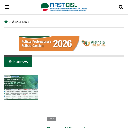
Askanews
Askanews
Plays
:
-
-:-
0:00
1x
-
MEDIA