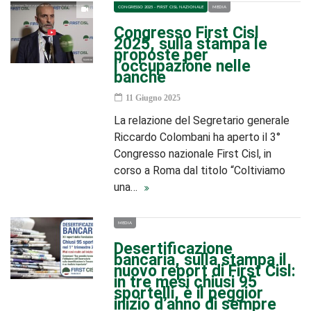
CONGRESSO 2025 - FIRST CISL NAZIONALE
MEDIA
Congresso First Cisl
2025, sulla stampa le
proposte per
l’occupazione nelle
banche
11 Giugno 2025
La relazione del Segretario generale
Riccardo Colombani ha aperto il 3°
Congresso nazionale First Cisl, in
corso a Roma dal titolo “Coltiviamo
una…
MEDIA
Desertificazione
bancaria, sulla stampa il
nuovo report di First Cisl:
in tre mesi chiusi 95
sportelli, è il peggior
inizio d’anno di sempre