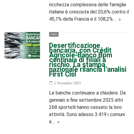
ricchezza complessiva delle famiglie
italiane è cresciuta del 20,6% contro il
45,1% della Francia e il 108,2%…
MEDIA
Desertificazione
bancaria, con Crédit
Agricole-Banco Bpm
centinaia di filiali a
rischio. La stampa
nazionale rilancia l’analisi
First Cisl
2 Novembre 2025
Le banche continuano a chiudere. Da
gennaio a fine settembre 2025 altri
268 sportelli hanno cessato la loro
attività. Sono adesso 3.419 i comuni
a…