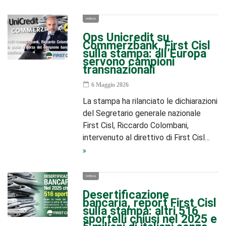
MEDIA
Ops Unicredit su
Commerzbank, First Cisl
sulla stampa: all’Europa
servono campioni
transnazionali
6 Maggio 2026
La stampa ha rilanciato le dichiarazioni
del Segretario generale nazionale
First Cisl, Riccardo Colombani,
intervenuto al direttivo di First Cisl…
MEDIA
Desertificazione
bancaria, report First Cisl
sulla stampa: altri 516
sportelli chiusi nel 2025 e