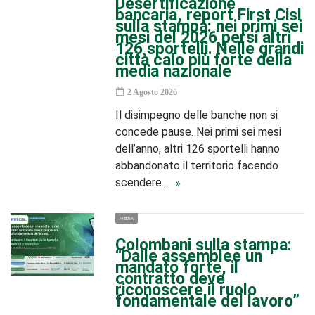
Desertificazione
bancaria, report First Cisl
sulla stampa: nei primi sei
mesi del 2026 persi altri
126 sportelli. Nelle grandi
città calo più forte della
media nazionale
2 Agosto 2026
Il disimpegno delle banche non si
concede pause. Nei primi sei mesi
dell’anno, altri 126 sportelli hanno
abbandonato il territorio facendo
scendere…
MEDIA
Colombani sulla stampa:
“Dalle assemblee un
mandato forte, il
contratto deve
riconoscere il ruolo
fondamentale del lavoro”