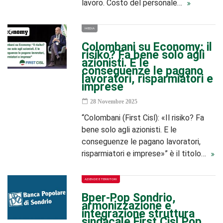
lavoro. Costo del personale…
MEDIA
Colombani su Economy: il
risiko? Fa bene solo agli
azionisti. E le
conseguenze le pagano
lavoratori, risparmiatori e
imprese
28 Novembre 2025
“Colombani (First Cisl): «Il risiko? Fa
bene solo agli azionisti. E le
conseguenze le pagano lavoratori,
risparmiatori e imprese»” è il titolo…
AZIENDE E TERRITORI
Bper-Pop Sondrio,
armonizzazione e
integrazione struttura
sindacale First Cisl Pop