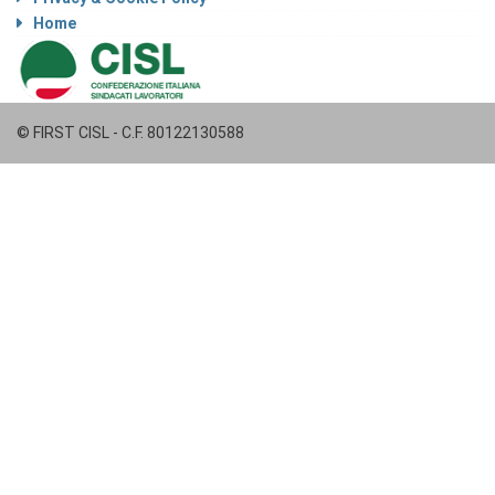
Home
© FIRST CISL - C.F. 80122130588