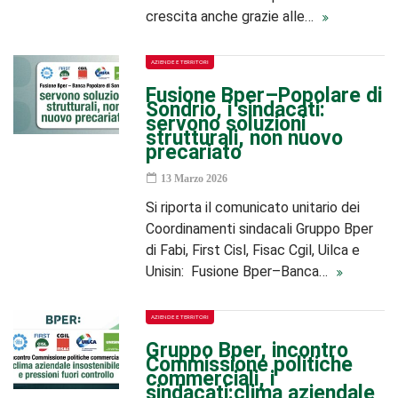
crescita anche grazie alle…
AZIENDE E TERRITORI
Fusione Bper–Popolare di
Sondrio, i sindacati:
servono soluzioni
strutturali, non nuovo
precariato
13 Marzo 2026
Si riporta il comunicato unitario dei
Coordinamenti sindacali Gruppo Bper
di Fabi, First Cisl, Fisac Cgil, Uilca e
Unisin: Fusione Bper–Banca…
AZIENDE E TERRITORI
Gruppo Bper, incontro
Commissione politiche
commerciali, i
sindacati:clima aziendale