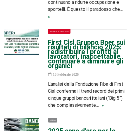
continuano a ridurre occupazione e
sportelli. È questo il paradosso che…
AZIENDE E TERRITORI
First Cisl Gruppo Bper sui
risultati di bilancio 2025:
redistribuire i profitti ai
lavoratori, inaccettabile
continuare a diminuire gli
organici
16 Febbraio 2026
L’analisi della Fondazione Fiba di First
Cisl conferma il trend record dei primi
cinque gruppi bancari italiani (“Big 5”)
che complessivamente…
MEDIA