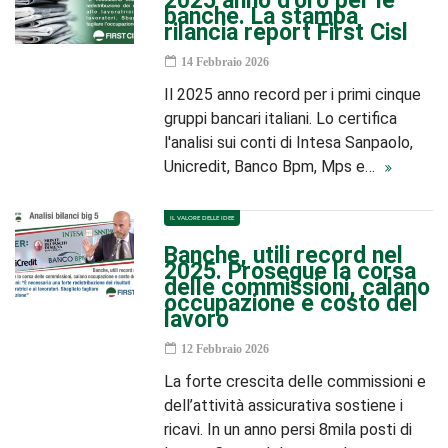
2025 anno d’oro per le
banche. La stampa
rilancia report First Cisl
14 Febbraio 2026
Il 2025 anno record per i primi cinque
gruppi bancari italiani. Lo certifica
l'analisi sui conti di Intesa Sanpaolo,
Unicredit, Banco Bpm, Mps e…
IL VALORE DELLE IDEE
Banche, utili record nel
2025. Prosegue la corsa
delle commissioni, calano
occupazione e costo del
lavoro
12 Febbraio 2026
La forte crescita delle commissioni e
dell’attività assicurativa sostiene i
ricavi. In un anno persi 8mila posti di