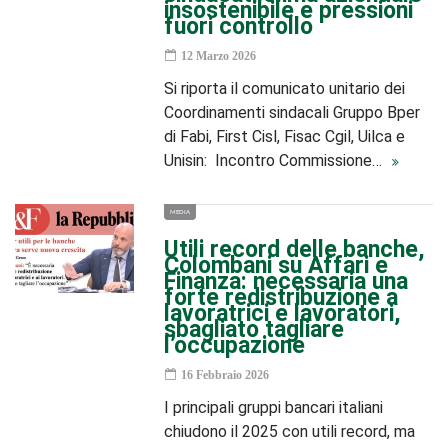
insostenibile e pressioni
fuori controllo
12 Marzo 2026
Si riporta il comunicato unitario dei
Coordinamenti sindacali Gruppo Bper
di Fabi, First Cisl, Fisac Cgil, Uilca e
Unisin: Incontro Commissione…
MEDIA
Utili record delle banche,
Colombani su Affari e
Finanza: necessaria una
forte redistribuzione a
lavoratrici e lavoratori,
sbagliato tagliare
l’occupazione
16 Febbraio 2026
I principali gruppi bancari italiani
chiudono il 2025 con utili record, ma