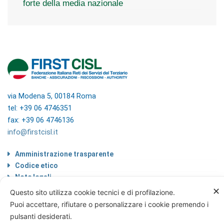
forte della media nazionale
via Modena 5, 00184 Roma
tel: +39 06 4746351
fax: +39 06 4746136
info@firstcisl.it
Amministrazione trasparente
Codice etico
Note legali
Informazioni sul trattamento di dati
✕
Questo sito utilizza cookie tecnici e di profilazione.
personali
Puoi accettare, rifiutare o personalizzare i cookie premendo i
Privacy & Cookie Policy
pulsanti desiderati.
Home