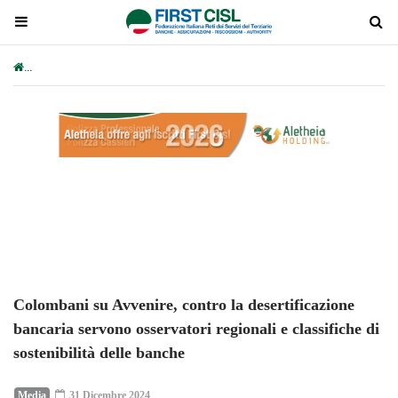
Colombani su Avvenire, contro la desertificazione bancaria servono os
Plays
:
-
-:-
0:00
1x
-
Colombani su Avvenire, contro la desertificazione
bancaria servono osservatori regionali e classifiche di
sostenibilità delle banche
Media
31 Dicembre 2024