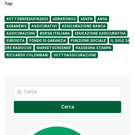
Tags
#OTTOBREEDUFIN2023
ADNKRONOS
ADVFN
ANSA
ASKANEWS
ASSICURATIVI
ASSICURAZIONE-BANCA
ASSICURAZIONI
BORSA ITALIANA
EDUCAZIONE ASSICURATIVA
EUROVITA
FONDO DI GARANZIA
FUNZIONE SOCIALE
IL SOLE 24
ORE RADIOCOR
MARKETSCREENER
RASSEGNA STAMPA
RICCARDO COLOMBANI
SOTTOASSICURAZIONE
Cerca