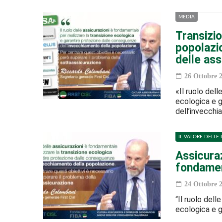
MEDIA
Transizi
popolazi
delle ass
26 Ottobre 
«Il ruolo dell
ecologica e 
dell’invecch
IL VALORE DELLE 
Assicuraz
fondamen
24 Ottobre 
“Il ruolo dell
ecologica e 