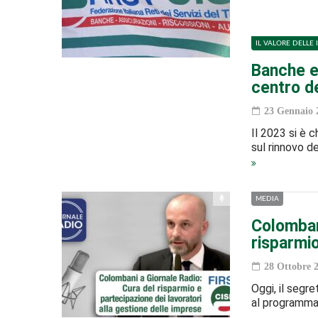
IL VALORE DELLE 
Banche e 
centro de
23 Gennaio 
Il 2023 si è 
sul rinnovo de
MEDIA
Colombani
risparmi
28 Ottobre 
Oggi, il segr
al programma 