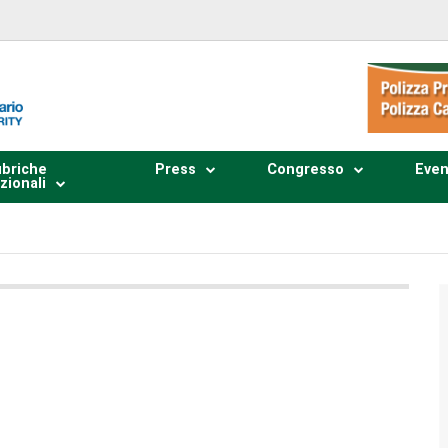
briche
Press
Congresso
Even
zionali
Plays
:
-
0:00
-:--
1x