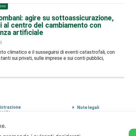
IDEE
ombani: agire su sottoassicurazione,
ri al centro del cambiamento con
enza artificiale
3
to climatico e il susseguirsi di eventi catastrofali, con
anti sui privati, sulle imprese e sui conti pubblici,
strazione
Note legali
rente
Informazioni sul
 etico
trattamento di dati
personali
one.
Privacy & Cookie Policy