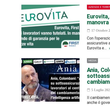
AZIENDE E TERRI
Eurovita, 
manovra i
17 Ottobre 
Con l’operazi
assicurative a
Eurovita e…
MEDIA
Ania, Col
sottoassi
cambiamen
5 Luglio 202
Il cambiament
anche il gove