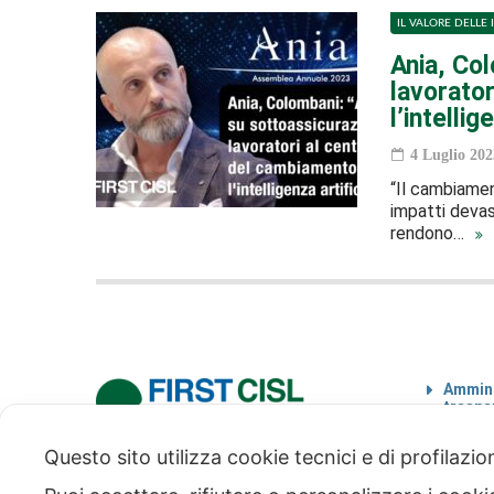
IL VALORE DELLE 
Ania, Col
lavorato
l’intellig
4 Luglio 202
“Il cambiamen
impatti devast
rendono…
Ammini
traspa
Codice
Questo sito utilizza cookie tecnici e di profilazi
via Modena 5, 00184 Roma
tel: +39 06 4746351