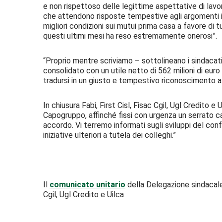
e non rispettoso delle legittime aspettative di lavor
che attendono risposte tempestive agli argomenti ins
migliori condizioni sui mutui prima casa a favore di t
questi ultimi mesi ha reso estremamente onerosi”.
“Proprio mentre scriviamo – sottolineano i sindacati – 
consolidato con un utile netto di 562 milioni di eur
tradursi in un giusto e tempestivo riconoscimento a tu
In chiusura Fabi, First Cisl, Fisac Cgil, Ugl Credito e
Capogruppo, affinché fissi con urgenza un serrato cal
accordo. Vi terremo informati sugli sviluppi del con
iniziative ulteriori a tutela dei colleghi.”
Il
comunicato unitario
della Delegazione sindacale
Cgil, Ugl Credito e Uilca