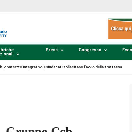
briche
Press
Congresso
Even
zionali
contratto integrativo, i sindacati sollecitano l’avvio della trattativa
Plays
:
-
-:--
1x
o. Gruppo Ccb,