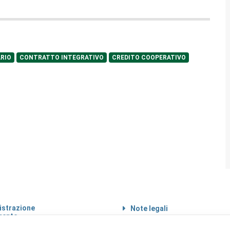
RIO
CONTRATTO INTEGRATIVO
CREDITO COOPERATIVO
strazione
Note legali
rente
Informazioni sul
 etico
trattamento di dati