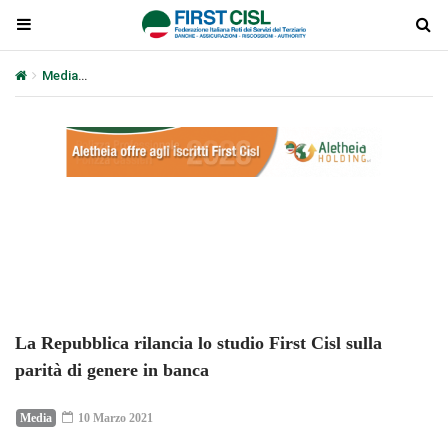
Media
La Repubblica rilancia lo studio First Cisl sulla parità di gen
Plays
:
-
-:-
0:00
1x
-
La Repubblica rilancia lo studio First Cisl sulla
parità di genere in banca
Media
10 Marzo 2021