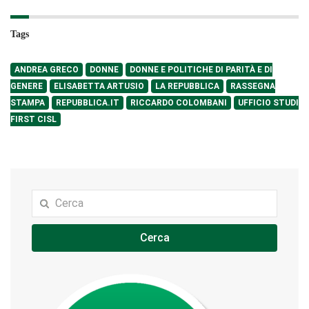
Tags
ANDREA GRECO
DONNE
DONNE E POLITICHE DI PARITÀ E DI
GENERE
ELISABETTA ARTUSIO
LA REPUBBLICA
RASSEGNA
STAMPA
REPUBBLICA.IT
RICCARDO COLOMBANI
UFFICIO STUDI
FIRST CISL
Cerca