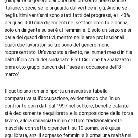
(dis)parità di genere è ancora ben presente nelle banche
italiane: specie se le si guarda dal vertice in giù. Anche se
negli ultimi vent’anni sono stati fatti dei progressi, e il 48%
dei quasi 300 mila dipendenti nel settore credito è donna,
solo un dirigente su sei è al femminile. E solo un terzo se si
parla dei quadri direttivi, mentre nelle aree professionali
quasi due lavoratori su tre sono del genere meno
rappresentato. Un’avanzata a rilento, nei numeri messi in fila
dall’Ufficio studi del sindacato First Cisl, che ha analizzato i
primi otto gruppi bancari del Paese in occasione dell’8
marzo”.
Il quotidiano romano riporta un’esaustiva tabella
comparativa sull’occupazione, evidenziando che “in un
confronto con i dati dal 1997 nel settore, benché calante,
si è decisamente riequilibrata: e la composizione della forza
lavoro, allora sbilanciata in un settore tradizionalmente
maschile con sette dipendenti su 10 uomini, si è quasi
equilibrata, anzi il sorpasso femminile è ormai una realtà nei