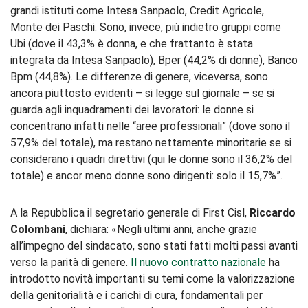
grandi istituti come Intesa Sanpaolo, Credit Agricole,
Monte dei Paschi. Sono, invece, più indietro gruppi come
Ubi (dove il 43,3% è donna, e che frattanto è stata
integrata da Intesa Sanpaolo), Bper (44,2% di donne), Banco
Bpm (44,8%). Le differenze di genere, viceversa, sono
ancora piuttosto evidenti – si legge sul giornale – se si
guarda agli inquadramenti dei lavoratori: le donne si
concentrano infatti nelle “aree professionali” (dove sono il
57,9% del totale), ma restano nettamente minoritarie se si
considerano i quadri direttivi (qui le donne sono il 36,2% del
totale) e ancor meno donne sono dirigenti: solo il 15,7%”.
A la Repubblica il segretario generale di First Cisl,
Riccardo
Colombani
, dichiara: «Negli ultimi anni, anche grazie
all’impegno del sindacato, sono stati fatti molti passi avanti
verso la parità di genere.
Il nuovo contratto nazionale
ha
introdotto novità importanti su temi come la valorizzazione
della genitorialità e i carichi di cura, fondamentali per