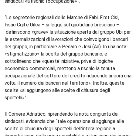
sindacati «a rischio l’occupazione»”.
“Le segreterie regionali delle Marche di Fabi, First Cisl,
Fisac Cgil e Uilca – si legge sul quotidiano bresciano –
definiscono «grave» la situazione aperta dal gruppo Ubi per
le esternalizzazioni di lavorazioni che coinvolgono i bancari
del gruppo, in particolare a Pesaro e Jesi (An). In una nota
«stigmatizzano» la scelta del gruppo bancario, e
sottolineano che «queste iniziative, prive di logiche
economico commerciali, mettono a rischio la tenuta
occupazionale del settore del credito riducendo ancora una
volta, il numero dei bancari nel territorio». Inoltre, queste
scelte «si aggiungono alle scelte di chiusura degli
sportelli»”.
Il Corriere Adriatico, riprendendo la nota congiunta dei
sindacati, evidenzia che “tale operazione si aggiunge alle
scelte di chiusura degli sportelli dell’intera regione a
dimostrazione della poca sensibilità e attenzione dei gruppi