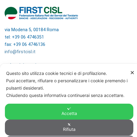
via Modena 5, 00184 Roma
tel: +39 06 4746351
fax: +39 06 4746136
info@firstcisl.it
Amministrazione trasparente
✕
Codice etico
Questo sito utilizza cookie tecnici e di profilazione.
Note legali
Puoi accettare, rifiutare o personalizzare i cookie premendo i
Informazioni sul trattamento di dati
pulsanti desiderati.
personali
Chiudendo questa informativa continuerai senza accettare.
Privacy & Cookie Policy
Home
Accetta
Rifiuta
© FIRST CISL - C.F. 80122130588