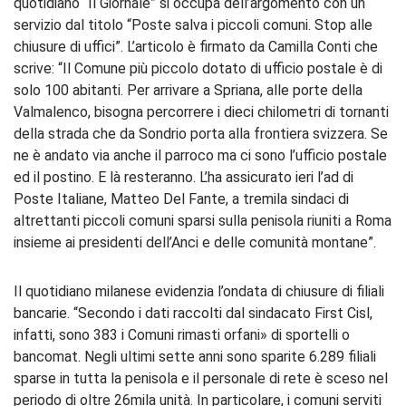
quotidiano “Il Giornale” si occupa dell’argomento con un
servizio dal titolo “Poste salva i piccoli comuni. Stop alle
chiusure di uffici”. L’articolo è firmato da Camilla Conti che
scrive: “Il Comune più piccolo dotato di ufficio postale è di
solo 100 abitanti. Per arrivare a Spriana, alle porte della
Valmalenco, bisogna percorrere i dieci chilometri di tornanti
della strada che da Sondrio porta alla frontiera svizzera. Se
ne è andato via anche il parroco ma ci sono l’ufficio postale
ed il postino. E là resteranno. L’ha assicurato ieri l’ad di
Poste Italiane, Matteo Del Fante, a tremila sindaci di
altrettanti piccoli comuni sparsi sulla penisola riuniti a Roma
insieme ai presidenti dell’Anci e delle comunità montane”.
Il quotidiano milanese evidenzia l’ondata di chiusure di filiali
bancarie. “Secondo i dati raccolti dal sindacato First Cisl,
infatti, sono 383 i Comuni rimasti orfani» di sportelli o
bancomat. Negli ultimi sette anni sono sparite 6.289 filiali
sparse in tutta la penisola e il personale di rete è sceso nel
periodo di oltre 26mila unità. In particolare, i comuni serviti