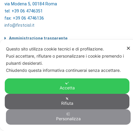
via Modena 5, 00184 Roma
tel: +39 06 4746351
fax: +39 06 4746136
info@firstcisl.it
Amministrazione trasparente
Codice etico
✕
Questo sito utilizza cookie tecnici e di profilazione.
Note legali
Puoi accettare, rifiutare o personalizzare i cookie premendo i
Informazioni sul trattamento di dati
pulsanti desiderati.
personali
Privacy & Cookie Policy
Chiudendo questa informativa continuerai senza accettare.
Home
Accetta
Rifiuta
© FIRST CISL - C.F. 80122130588
Personalizza