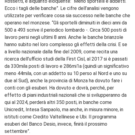
Rossetti, è alquanto eloquente: “Meno sportelli e addetti.
Ecco i tagli delle banche”. Le cifre dell’analisi vengono
utilizzate per verificare cosa sia successo nelle banche che
operano nel monzese. “Gli sportelli diminuiti in dieci anni da
500 a 493 scrive il periodico lombardo -. Circa 500 posti di
lavoro persi negli ultimi 8 anni. Anche le banche brianzole
hanno subito nel loro complesso gli effetti della crisi. E se
a livello nazionale dalla fine del 2009, come recita una
ricerca dell’ufficio studi della First Cisl, al 2017 si è passati
da 330mila posti di lavoro e 286mi1a (quindi un significativo
meno 44mila, con un addetto su 10 perso al Nord e uno su
due al Sud), anche la provincia di Monza ha dovuto fare i
conti con gli esuberi. Ha dovuto e dovrà, perché, per
effetto di piani industriali nazionali che si svilupperanno da
qui al 2024, perderà altri 350 posti, in banche come
Unicredit, Intesa Sanpaolo, ma anche, in misura minore, in
istituti come Credito Valtellinese e Ubi. Il programma
esuberi del Banco Desio, invece, finirà il prossimo
settembre”.