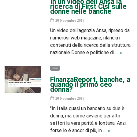
In un video dell’Ansa la
ricerca di First Cisl sulle
donne nelle banche
20 Novembre 2017
Un video dell'agenzia Ansa, ripreso da
numerosi web magazine, rilancia i
contenuti della ricerca della struttura
nazionale Donne e politiche di…
MEDIA
FinanzaReport, banche, a
quando il primo ceo
donna?
20 Novembre 2017
"In Italia quasi un bancario su due è
donna, ma come avviene per altri
settori la vera parità è lontana. Anzi,
forse lo è ancor di più, in…