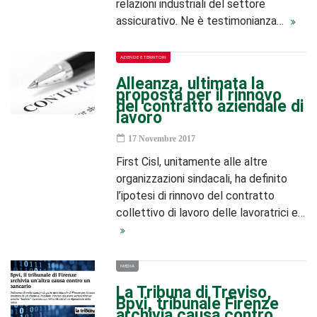
relazioni industriali del settore
assicurativo. Ne è testimonianza…
AZIENDE E TERRITORI
Alleanza, ultimata la
proposta per il rinnovo
del contratto aziendale di
lavoro
17 Novembre 2017
First Cisl, unitamente alle altre
organizzazioni sindacali, ha definito
l’ipotesi di rinnovo del contratto
collettivo di lavoro delle lavoratrici e…
MEDIA
La Tribuna di Treviso,
Bpvi, tribunale Firenze
archivia causa contro