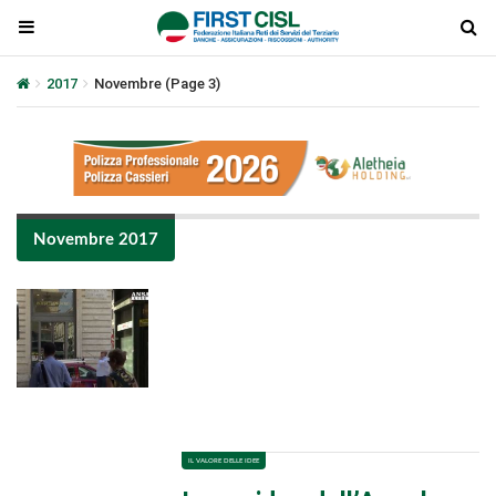
2017
Novembre
(Page 3)
Novembre 2017
Plays
:
-
-:-
0:00
1x
-
IL VALORE DELLE IDEE