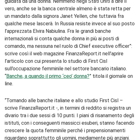
guidata da una donna. Nemmeno negli Stati Uniti a dire il
vero, anche se la banca centrale almeno è stata retta per
un mandato dalla signora Janet Yellen, che tuttavia fra
qualche mese lascerà. In Russia resiste invece al suo posto
l’apprezzata Elvira Nabiulina. Fra le grandi banche
internazionali si conta qualche donna in più ai posti di
comando, ma nessuna nel ruolo di Chief executive officer”:
scrive così il web magazine FinanzaReport.it nell’aprire
l’articolo con cui presenta lo studio di First Cisl
sull’occupazione femminile nel settore bancario italiano.
“
Banche, a quando il primo ‘ceo’ donna?
” titola il giornale on
line.
“Tornando alle banche italiane e allo studio First Cisl –
scrive FinanzaReport.it -, in termini di reddito si registra un
divario tra i due sessi di 10 punti. I piani di risanamento degli
istituti, con i conseguenti massicci esuberi, stanno facendo
crescere la quota femminile perché i prepensionamenti
riguardano soprattutto gli uomini, mediamente più anziani.