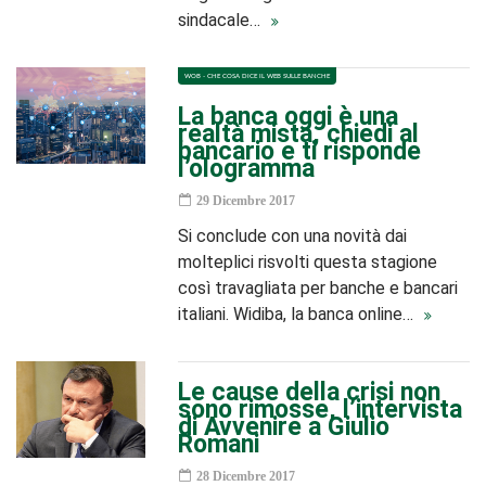
sindacale…
WOB - CHE COSA DICE IL WEB SULLE BANCHE
La banca oggi è una
realtà mista, chiedi al
bancario e ti risponde
l’ologramma
29 Dicembre 2017
Si conclude con una novità dai
molteplici risvolti questa stagione
così travagliata per banche e bancari
italiani. Widiba, la banca online…
Le cause della crisi non
sono rimosse, l’intervista
di Avvenire a Giulio
Romani
28 Dicembre 2017