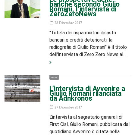
banche secondo Giulio
Romani, l’intervista di
ZeroZeroNews
28 Dicembre 2017
"Tutela dei risparmiatori disastri
bancari e crediti deteriorati: la
radiografia di Giulio Romani" è il titolo
dell'intervista di Zero Zero News al…
MEDIA
L’intervista di Avvenire a
Giulio Romani rilanciata
da Adnkronos
27 Dicembre 2017
L'intervista al segretario generali di
First Cisl, Giulio Romani, pubblicata dal
quotidiano Avvenire è citata nella