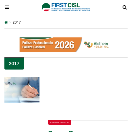
2017
2017
Plays
:
-
-:-
0:00
1x
-
AZIENDE E TERRITORI