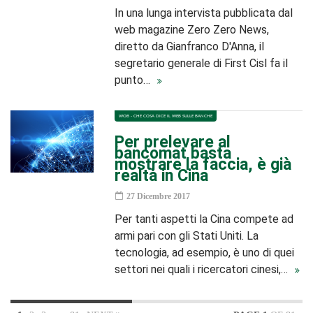
In una lunga intervista pubblicata dal
web magazine Zero Zero News,
diretto da Gianfranco D'Anna, il
segretario generale di First Cisl fa il
punto…
WOB - CHE COSA DICE IL WEB SULLE BANCHE
Per prelevare al
bancomat basta
mostrare la faccia, è già
realtà in Cina
27 Dicembre 2017
Per tanti aspetti la Cina compete ad
armi pari con gli Stati Uniti. La
tecnologia, ad esempio, è uno di quei
settori nei quali i ricercatori cinesi,…