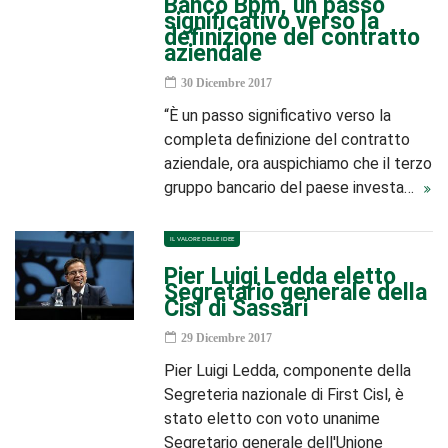
Banco Bpm, un passo
significativo verso la
definizione del contratto
aziendale
30 Dicembre 2017
“È un passo significativo verso la
completa definizione del contratto
aziendale, ora auspichiamo che il terzo
gruppo bancario del paese investa…
IL VALORE DELLE IDEE
Pier Luigi Ledda eletto
Segretario generale della
Cisl di Sassari
29 Dicembre 2017
Pier Luigi Ledda, componente della
Segreteria nazionale di First Cisl, è
stato eletto con voto unanime
Segretario generale dell'Unione