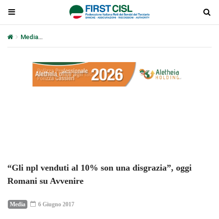
Media
“Gli npl venduti al 10% son una disgrazia”, oggi Romani su A
Plays
:
-
-:-
0:00
1x
-
“Gli npl venduti al 10% son una disgrazia”, oggi
Romani su Avvenire
Media
6 Giugno 2017