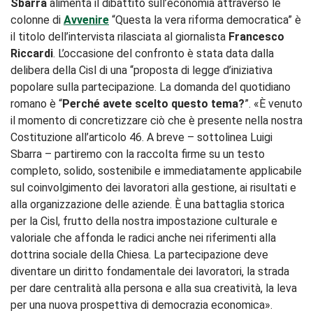
Sbarra
alimenta il dibattito sull’economia attraverso le
colonne di
Avvenire
“Questa la vera riforma democratica” è
il titolo dell’intervista rilasciata al giornalista
Francesco
Riccardi
. L’occasione del confronto è stata data dalla
delibera della Cisl di una “proposta di legge d’iniziativa
popolare sulla partecipazione. La domanda del quotidiano
romano è “
Perché avete scelto questo tema?
”. «È venuto
il momento di concretizzare ciò che è presente nella nostra
Costituzione all’articolo 46. A breve – sottolinea Luigi
Sbarra – partiremo con la raccolta firme su un testo
completo, solido, sostenibile e immediatamente applicabile
sul coinvolgimento dei lavoratori alla gestione, ai risultati e
alla organizzazione delle aziende. È una battaglia storica
per la Cisl, frutto della nostra impostazione culturale e
valoriale che affonda le radici anche nei riferimenti alla
dottrina sociale della Chiesa. La partecipazione deve
diventare un diritto fondamentale dei lavoratori, la strada
per dare centralità alla persona e alla sua creatività, la leva
per una nuova prospettiva di democrazia economica».