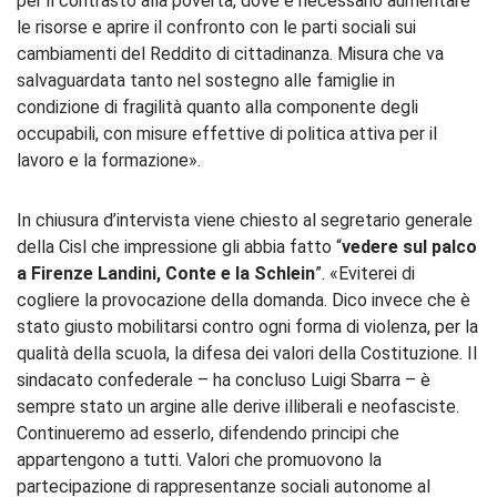
per il contrasto alla povertà, dove è necessario aumentare
le risorse e aprire il confronto con le parti sociali sui
cambiamenti del Reddito di cittadinanza. Misura che va
salvaguardata tanto nel sostegno alle famiglie in
condizione di fragilità quanto alla componente degli
occupabili, con misure effettive di politica attiva per il
lavoro e la formazione».
In chiusura d’intervista viene chiesto al segretario generale
della Cisl che impressione gli abbia fatto “
vedere sul
palco
a Firenze Landini, Conte e la Schlein
”. «Eviterei di
cogliere la provocazione della domanda. Dico invece che è
stato giusto mobilitarsi contro ogni forma di violenza, per la
qualità della scuola, la difesa dei valori della Costituzione. Il
sindacato confederale – ha concluso Luigi Sbarra – è
sempre stato un argine alle derive illiberali e neofasciste.
Continueremo ad esserlo, difendendo principi che
appartengono a tutti. Valori che promuovono la
partecipazione di rappresentanze sociali autonome al