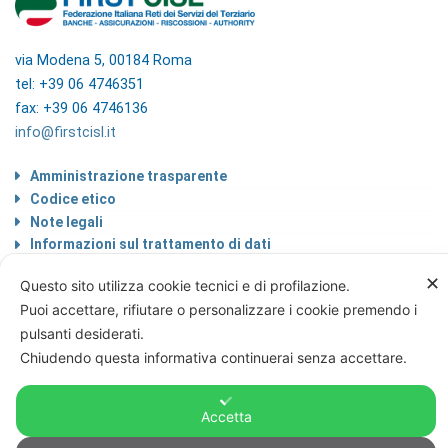
via Modena 5, 00184 Roma
tel: +39 06 4746351
fax: +39 06 4746136
info@firstcisl.it
Amministrazione trasparente
Codice etico
Note legali
Informazioni sul trattamento di dati
personali
✕
Privacy & Cookie Policy
Questo sito utilizza cookie tecnici e di profilazione.
Home
Puoi accettare, rifiutare o personalizzare i cookie premendo i
pulsanti desiderati.
Chiudendo questa informativa continuerai senza accettare.
© FIRST CISL - C.F. 80122130588
Accetta