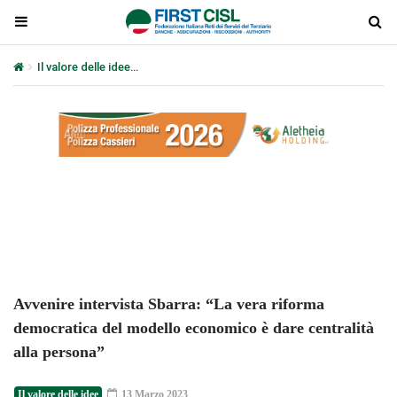
Il valore delle idee
Avvenire intervista Sbarra: “La vera riforma de
Plays
:
-
-:-
0:00
1x
-
Avvenire intervista Sbarra: “La vera riforma
democratica del modello economico è dare centralità
alla persona”
Il valore delle idee
13 Marzo 2023