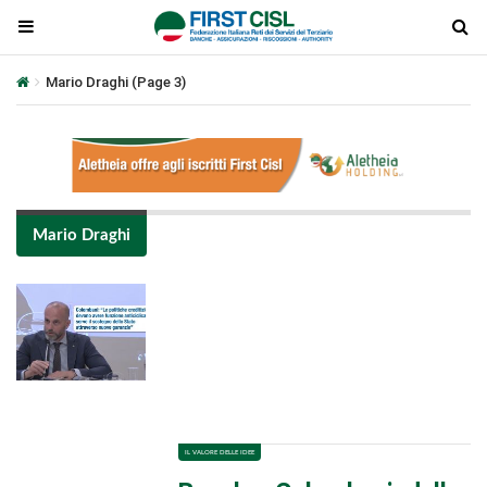
Mario Draghi
(Page 3)
Mario Draghi
Plays
:
-
-:-
0:00
1x
-
IL VALORE DELLE IDEE