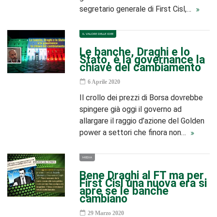
segretario generale di First Cisl,…
IL VALORE DELLE IDEE
Le banche, Draghi e lo
Stato, è la governance la
chiave del cambiamento
6 Aprile 2020
Il crollo dei prezzi di Borsa dovrebbe
spingere già oggi il governo ad
allargare il raggio d’azione del Golden
power a settori che finora non…
MEDIA
Bene Draghi al FT ma per
First Cisl una nuova era si
apre se le banche
cambiano
29 Marzo 2020