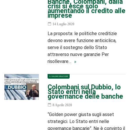
Banche, Colombani, dalla
crisi si esce solo
aumentando il credito alle
imprese
14 Luglio 2020
La proposta: le politiche creditizie
devono avere funzione anticiclica,
serve il sostegno dello Stato
attraverso nuove garanzie Per
risollevare…
IL VALORE DELLE IDEE
Colombani sul Dubbio, lo
Stato entri nella
governance delle banche
8 Aprile 2020
“Golden power giusta sugli asset
strategici. Lo Stato entri nelle
governance bancarie”. Ne è convinto il