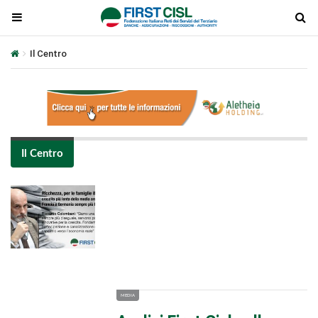
Il Centro
Il Centro
Plays
:
-
-:-
0:00
1x
-
MEDIA