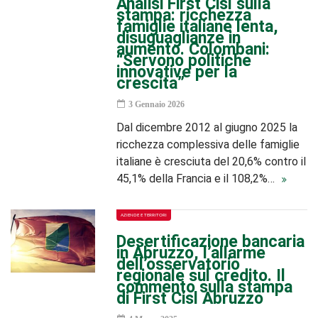
Analisi First Cisl sulla
stampa: ricchezza
famiglie italiane lenta,
disuguaglianze in
aumento. Colombani:
“Servono politiche
innovative per la
crescita”
3 Gennaio 2026
Dal dicembre 2012 al giugno 2025 la
ricchezza complessiva delle famiglie
italiane è cresciuta del 20,6% contro il
45,1% della Francia e il 108,2%…
AZIENDE E TERRITORI
Desertificazione bancaria
in Abruzzo, l’allarme
dell’osservatorio
regionale sul credito. Il
commento sulla stampa
di First Cisl Abruzzo