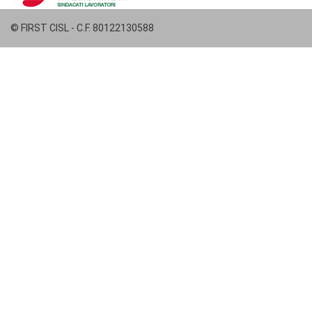
© FIRST CISL - C.F. 80122130588