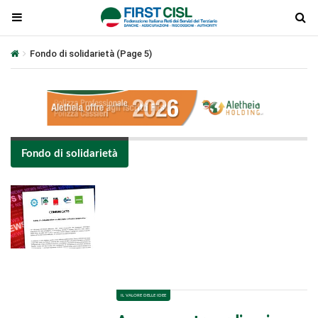
Fondo di solidarietà
(Page 5)
Fondo di solidarietà
Plays
:
-
-:-
0:00
1x
-
IL VALORE DELLE IDEE