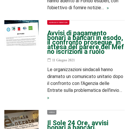
hanno aderito al Fondo esuberi, con
l’obiettivo di fornire notizie…
AZIENDE E TERRITORI
Avvisi di pagamento
bonari a bancari in esodo,
il confronto prosegue, in
attesa del parere del Mef
no iscrizioni a ruolo
11 Giugno 2021
Le organizzazioni sindacali hanno
diramato un comunicato unitario dopo
il confronto con l’Agenzia delle
Entrate sulla problematica dell’invio…
MEDIA
Il Sole 24 Ore, avvisi
bonari a bancari.