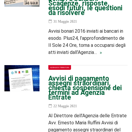
Scadenze, risposte,
esodi futuri, le questioni
da risolvere
31 Maggio 2021
Avvisi bonari 2016 inviati ai bancari in
esodo. Plus24, l’approfondimento de
Il Sole 24 Ore, torna a occuparsi degli
atti inviati dall’Agenzia…
AZIENDE E TERRITORI
Avvisi di pagamento
assegni straordinari,
chiesta sospensione dei
termini ad Agenzia
Entrate
22 Maggio 2021
Al Direttore dell’Agenzia delle Entrate
Avv. Ernesto Maria Ruffini Avvisi di
pagamento assegni straordinari del