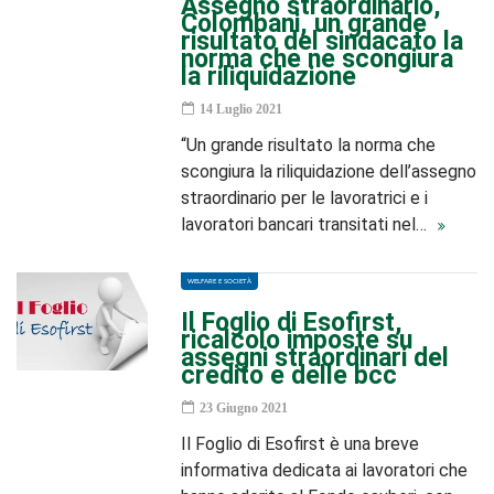
Assegno straordinario,
Colombani, un grande
risultato del sindacato la
norma che ne scongiura
la riliquidazione
14 Luglio 2021
“Un grande risultato la norma che
scongiura la riliquidazione dell’assegno
straordinario per le lavoratrici e i
lavoratori bancari transitati nel…
WELFARE E SOCIETÀ
Il Foglio di Esofirst,
ricalcolo imposte su
assegni straordinari del
credito e delle bcc
23 Giugno 2021
Il Foglio di Esofirst è una breve
informativa dedicata ai lavoratori che