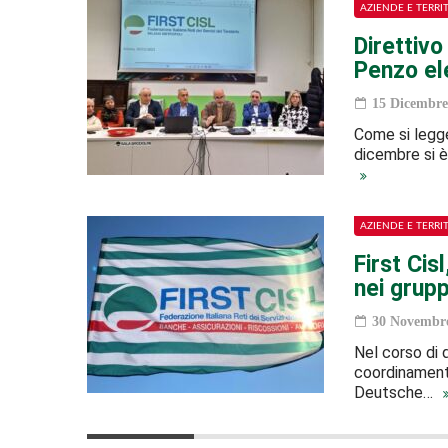
AZIENDE E TERRI
Direttivo
Penzo el
15 Dicembre
Come si legge
dicembre si è
AZIENDE E TERRI
First Cis
nei grupp
30 Novembre
Nel corso di q
coordinamento
Deutsche…