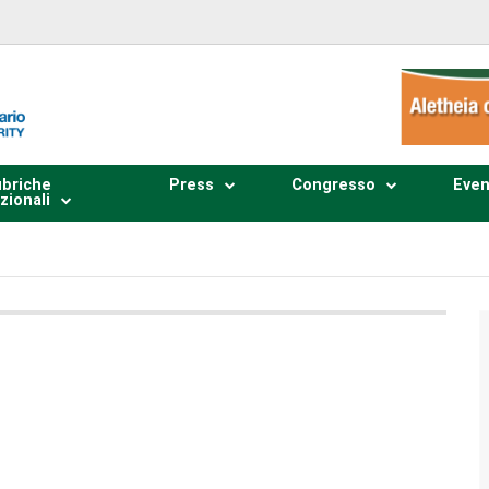
briche
Press
Congresso
Even
zionali
Plays
:
-
0:00
-:--
1x