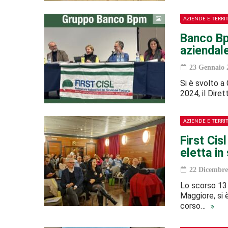
AZIENDE E TERRI
Banco Bp
aziendal
23 Gennaio 
Si è svolto a
2024, il Dire
AZIENDE E TERRI
First Cis
eletta in
22 Dicembre
Lo scorso 13 
Maggiore, si è
corso…