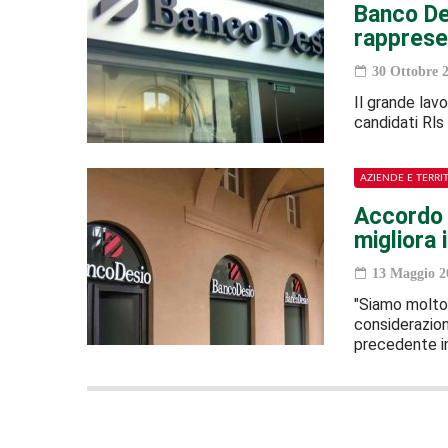
Banco Des
rappresen
30 Ottobre 
Il grande lavo
candidati Rls
AZIENDE E TERRI
Accordo 
migliora 
13 Maggio 2
"Siamo molto 
considerazion
precedente i