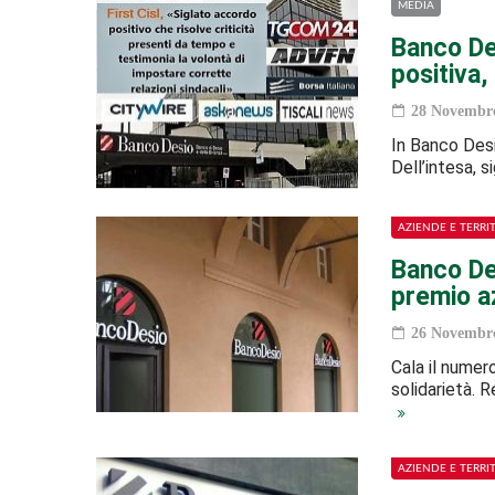
MEDIA
Banco Des
positiva,
28 Novembre
In Banco Desi
Dell’intesa, s
AZIENDE E TERRI
Banco De
premio a
26 Novembre
Cala il numero
solidarietà. 
AZIENDE E TERRI