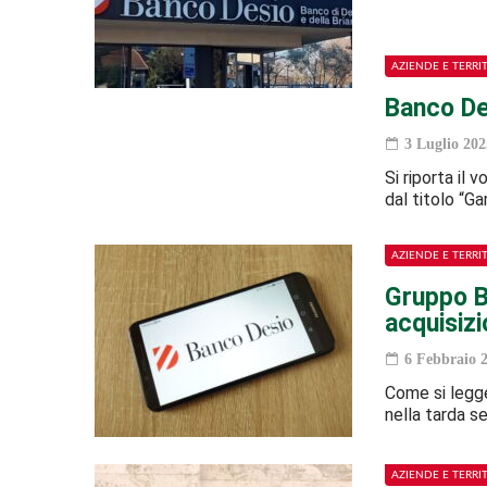
AZIENDE E TERRI
Banco De
3 Luglio 202
Si riporta il v
dal titolo “G
AZIENDE E TERRI
Gruppo B
acquisizi
6 Febbraio 
Come si legge
nella tarda se
AZIENDE E TERRI