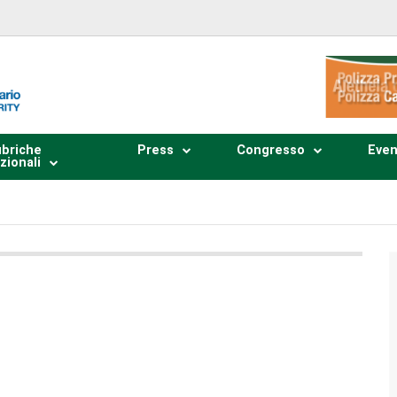
briche
Press
Congresso
Even
zionali
Plays
:
-
0:00
-:--
1x