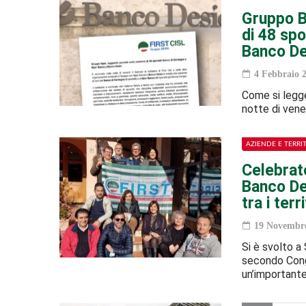
Gruppo B
di 48 spo
Banco De
4 Febbraio 
Come si legge
notte di vener
AZIENDE E TERRI
Celebrato
Banco De
tra i terri
19 Novembre
Si è svolto a
secondo Congr
un’important