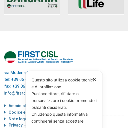
via Modena 5, 00184 Roma
✕
tel: +39 06 4746351
Questo sito utilizza cookie tecnici
fax: +39 06 4746136
e di profilazione.
info@firstcisl.it
Puoi accettare, rifiutare o
personalizzare i cookie premendo i
Amministrazione trasparente
pulsanti desiderati.
Codice etico
Chiudendo questa informativa
Note legali
continuerai senza accettare.
Privacy – Informativa sul trattamento dei