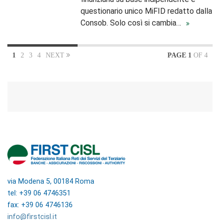
questionario unico MiFID redatto dalla
Consob. Solo così si cambia…
1
2
3
4
NEXT
PAGE 1
OF 4
via Modena 5, 00184 Roma
tel: +39 06 4746351
fax: +39 06 4746136
info@firstcisl.it