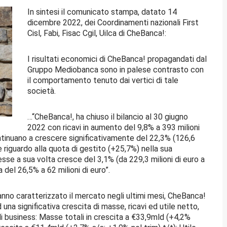
In sintesi il comunicato stampa, datato 14
dicembre 2022, dei Coordinamenti nazionali First
Cisl, Fabi, Fisac Cgil, Uilca di CheBanca!:
I risultati economici di CheBanca! propagandati dal
Gruppo Mediobanca sono in palese contrasto con
il comportamento tenuto dai vertici di tale
società.
…“CheBanca!, ha chiuso il bilancio al 30 giugno
2022 con ricavi in aumento del 9,8% a 393 milioni
ntinuano a crescere significativamente del 22,3% (126,6
re riguardo alla quota di gestito (+25,7%) nella sua
sse a sua volta cresce del 3,1% (da 229,3 milioni di euro a
a del 26,5% a 62 milioni di euro”.
nno caratterizzato il mercato negli ultimi mesi, CheBanca!
 una significativa crescita di masse, ricavi ed utile netto,
di business: Masse totali in crescita a €33,9mld (+4,2%