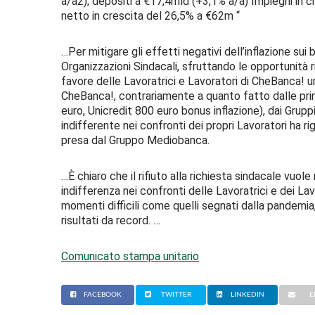
a/a2); depositi a €17,4mld (+3,1% a/a) Impieghi in cr
netto in crescita del 26,5% a €62m “
…Per mitigare gli effetti negativi dell’inflazione sui 
Organizzazioni Sindacali, sfruttando le opportunità 
favore delle Lavoratrici e Lavoratori di CheBanca! 
CheBanca!, contrariamente a quanto fatto dalle prin
euro, Unicredit 800 euro bonus inflazione), dai Grup
indifferente nei confronti dei propri Lavoratori ha 
presa dal Gruppo Mediobanca.
…È chiaro che il rifiuto alla richiesta sindacale vuo
indifferenza nei confronti delle Lavoratrici e dei La
momenti difficili come quelli segnati dalla pandem
risultati da record. …
Comunicato stampa unitario
FACEBOOK
TWITTER
LINKEDIN
E