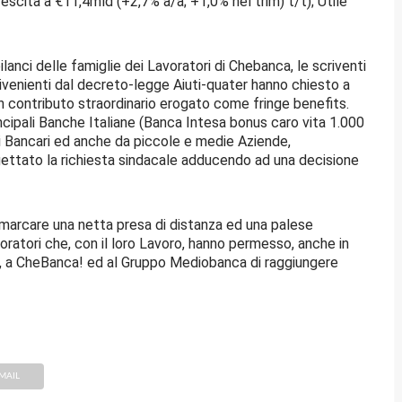
escita a €11,4mld (+2,7% a/a; +1,0% nel trim) t/t); Utile
bilanci delle famiglie dei Lavoratori di Chebanca, le scriventi
rivenienti dal decreto-legge Aiuti-quater hanno chiesto a
un contributo straordinario erogato come fringe benefits.
cipali Banche Italiane (Banca Intesa bonus caro vita 1.000
pi Bancari ed anche da piccole e medie Aziende,
rigettato la richiesta sindacale adducendo ad una decisione
le marcare una netta presa di distanza ed una palese
voratori che, con il loro Lavoro, hanno permesso, anche in
ia, a CheBanca! ed al Gruppo Mediobanca di raggiungere
MAIL