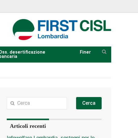
Oss. desertificazione
Finer
bancaria
Cerca
Articoli recenti
Infowelfare Lombardia, sostegni per le