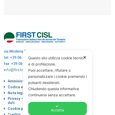
via Modena 5, 00184 Roma
✕
tel: +39 06 4746351
Questo sito utilizza cookie tecnici
fax: +39 06 4746136
e di profilazione.
info@firstcisl.it
Puoi accettare, rifiutare o
personalizzare i cookie premendo i
Amministrazione trasparente
pulsanti desiderati.
Codice etico
Chiudendo questa informativa
Note legali
continuerai senza accettare.
Privacy – Informativa sul trattamento dei
dati
Cookie policy
Accetta
Credits