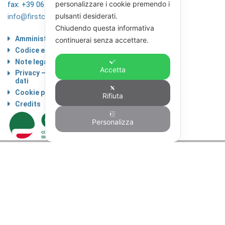
personalizzare i cookie premendo i
fax: +39 06 4746136
pulsanti desiderati.
info@firstcisl.it
Chiudendo questa informativa
Amministrazione trasparente
continuerai senza accettare.
Codice etico
Note legali
Accetta
Privacy – Informativa sul trattamento dei
dati
Cookie policy
Rifiuta
Credits
Personalizza
© FIRST CISL - C.F. 80122130588