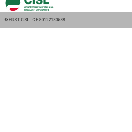
© FIRST CISL - C.F. 80122130588