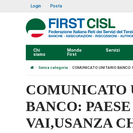
Login
Posta
Chi
Mondo
Servizi
siamo
First
Senza categoria
COMUNICATO UNITARIO BANCO: 
COMUNICATO 
BANCO: PAESE
VAI,USANZA C