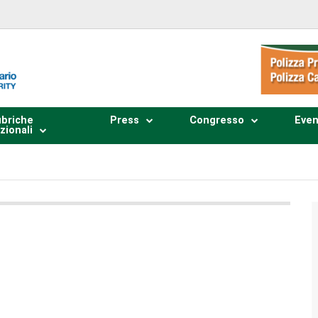
briche
Press
Congresso
Even
zionali
Plays
:
-
0:00
-:--
1x