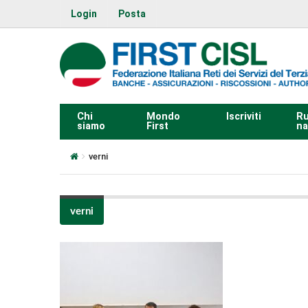
Login
Posta
Chi
Mondo
Iscriviti
Ru
siamo
First
na
verni
verni