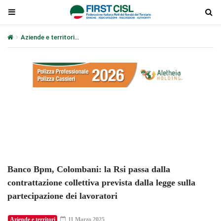
Aziende e territori
Banco Bpm, Colombani: la Rsi passa dalla contra
Plays
:
-
-:-
0:00
1x
-
Banco Bpm, Colombani: la Rsi passa dalla
contrattazione collettiva prevista dalla legge sulla
partecipazione dei lavoratori
Aziende e territori
11 Marzo 2025