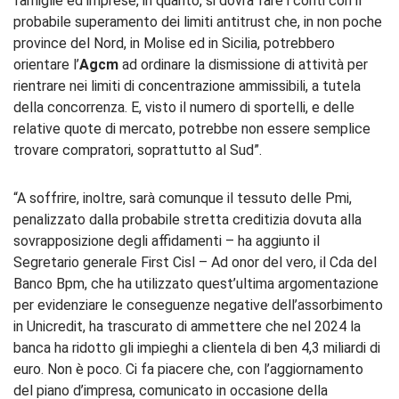
famiglie ed imprese, in quanto, si dovrà fare i conti con il
probabile superamento dei limiti antitrust che, in non poche
province del Nord, in Molise ed in Sicilia, potrebbero
orientare l’
Agcm
ad ordinare la dismissione di attività per
rientrare nei limiti di concentrazione ammissibili, a tutela
della concorrenza. E, visto il numero di sportelli, e delle
relative quote di mercato, potrebbe non essere semplice
trovare compratori, soprattutto al Sud”.
“A soffrire, inoltre, sarà comunque il tessuto delle Pmi,
penalizzato dalla probabile stretta creditizia dovuta alla
sovrapposizione degli affidamenti – ha aggiunto il
Segretario generale First Cisl – Ad onor del vero, il Cda del
Banco Bpm, che ha utilizzato quest’ultima argomentazione
per evidenziare le conseguenze negative dell’assorbimento
in Unicredit, ha trascurato di ammettere che nel 2024 la
banca ha ridotto gli impieghi a clientela di ben 4,3 miliardi di
euro. Non è poco. Ci fa piacere che, con l’aggiornamento
del piano d’impresa, comunicato in occasione della