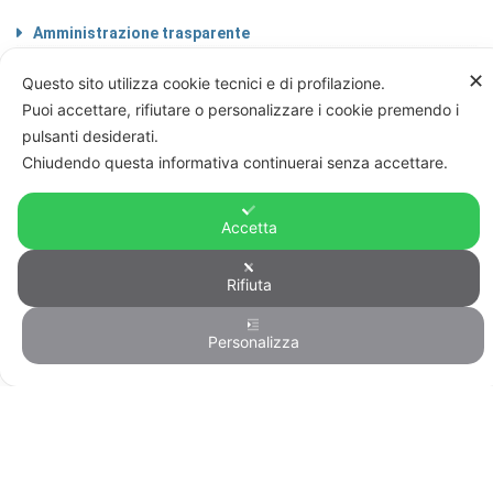
Amministrazione trasparente
Codice etico
✕
Questo sito utilizza cookie tecnici e di profilazione.
Note legali
Informazioni sul trattamento di dati
Puoi accettare, rifiutare o personalizzare i cookie premendo i
personali
pulsanti desiderati.
Privacy & Cookie Policy
Chiudendo questa informativa continuerai senza accettare.
Home
Accetta
Rifiuta
© FIRST CISL - C.F. 80122130588
Personalizza