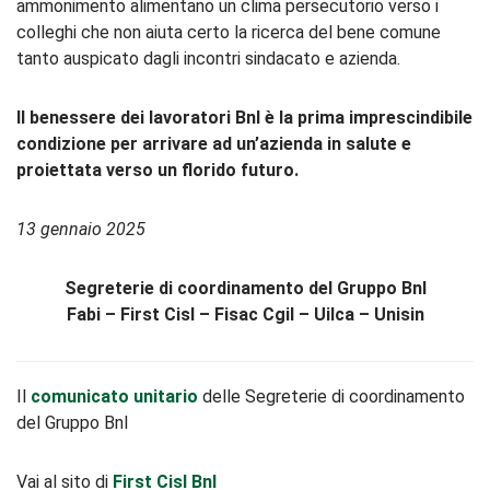
ammonimento alimentano un clima persecutorio verso i
colleghi che non aiuta certo la ricerca del bene comune
tanto auspicato dagli incontri sindacato e azienda.
Il
benessere
dei
lavoratori
Bnl
è
la
prima
imprescindibile
condizione
per
arrivare
ad
un’azienda
in
salute
e
proiettata
verso
un
florido
futuro.
13 gennaio 2025
Segreterie di coordinamento del Gruppo Bnl
Fabi – First Cisl – Fisac Cgil – Uilca – Unisin
Il
comunicato unitario
delle Segreterie di coordinamento
del Gruppo Bnl
Vai al sito di
First Cisl Bnl