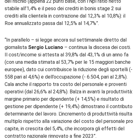
del rischio (appena 22 punti base, con l’Npl ratio netto
stabile all’1,4% e il peso dei crediti in bonis stage 2 sui
crediti alla clientela in contrazione dal 12,3% al 10,8%): il
Roe annualizzato passa dal 12,5% al 14,7%”.
“In parallelo – si legge ancora sul settimanale diretto dal
giornalista
Sergio Luciano
– continua la discesa dei costi.
Il cost/income si attesta al 39,8% dal 43,1% di un anno fa
(con una media stimata al 53,7% per le 15 maggiori banche
europee), dato cui contribuisce la riduzione degli sportelli (-
558 pari al 4,6%) e dell’occupazione (- 6.504, pari al 2,8%).
Cala anche il rapporto tra costo del personale e proventi
operativi (dal 26,6% al 24,8%). Balza in avanti la produttività:
margine primario per dipendente (+ 14,5%) e risultato di
gestione per dipendente (+ 19,4%) dimostrano il contributo
determinante del lavoro. L’incremento di produttività risulta
multiplo rispetto alla variazione del costo del personale pro
capite, in crescita del 5,4%, che incorpora gli effetti del
contratto nazionale rinnovato a fine 2023”.