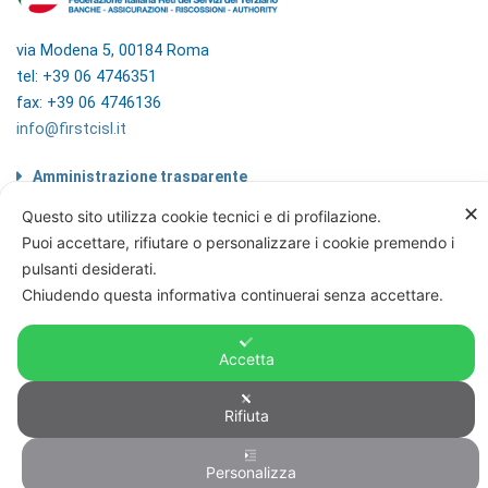
via Modena 5, 00184 Roma
tel: +39 06 4746351
fax: +39 06 4746136
info@firstcisl.it
Amministrazione trasparente
Codice etico
✕
Questo sito utilizza cookie tecnici e di profilazione.
Note legali
Puoi accettare, rifiutare o personalizzare i cookie premendo i
Informazioni sul trattamento di dati
personali
pulsanti desiderati.
Privacy & Cookie Policy
Chiudendo questa informativa continuerai senza accettare.
Home
Accetta
Rifiuta
© FIRST CISL - C.F. 80122130588
Personalizza