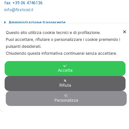
fax: +39 06 4746136
info@firstcisl.it
Amministrazione trasparente
Codice etico
✕
Questo sito utilizza cookie tecnici e di profilazione.
Note legali
Puoi accettare, rifiutare o personalizzare i cookie premendo i
Informazioni sul trattamento di dati
pulsanti desiderati.
personali
Chiudendo questa informativa continuerai senza accettare.
Privacy & Cookie Policy
Home
Accetta
Rifiuta
© FIRST CISL - C.F. 80122130588
Personalizza