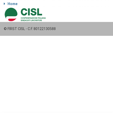
Home
© FIRST CISL - C.F. 80122130588