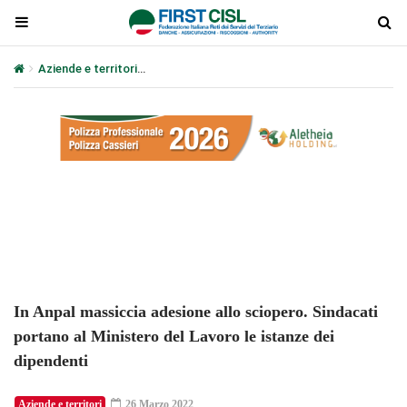
Aziende e territori
In Anpal massiccia adesione allo sciopero. Sind
Plays
:
-
-:-
0:00
1x
-
In Anpal massiccia adesione allo sciopero. Sindacati
portano al Ministero del Lavoro le istanze dei
dipendenti
Aziende e territori
26 Marzo 2022