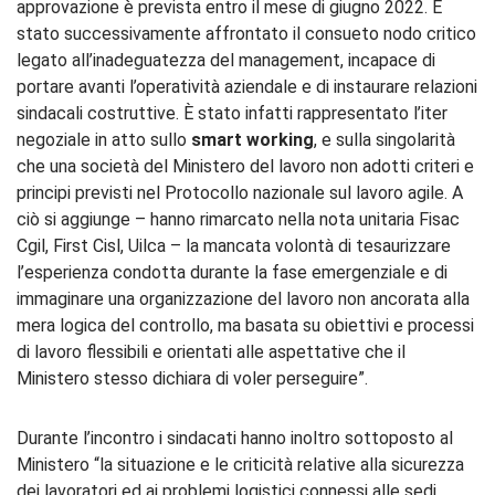
approvazione è prevista entro il mese di giugno 2022. È
stato successivamente affrontato il consueto nodo critico
legato all’inadeguatezza del management, incapace di
portare avanti l’operatività aziendale e di instaurare relazioni
sindacali costruttive. È stato infatti rappresentato l’iter
negoziale in atto sullo
smart working
, e sulla singolarità
che una società del Ministero del lavoro non adotti criteri e
principi previsti nel Protocollo nazionale sul lavoro agile. A
ciò si aggiunge – hanno rimarcato nella nota unitaria Fisac
Cgil, First Cisl, Uilca – la mancata volontà di tesaurizzare
l’esperienza condotta durante la fase emergenziale e di
immaginare una organizzazione del lavoro non ancorata alla
mera logica del controllo, ma basata su obiettivi e processi
di lavoro flessibili e orientati alle aspettative che il
Ministero stesso dichiara di voler perseguire”.
Durante l’incontro i sindacati hanno inoltro sottoposto al
Ministero “la situazione e le criticità relative alla sicurezza
dei lavoratori ed ai problemi logistici connessi alle sedi