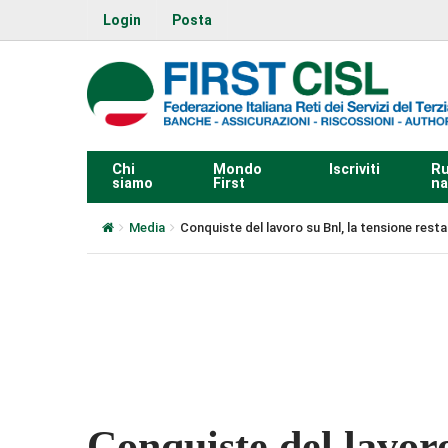
Login
Posta
Chi
Mondo
Iscriviti
Ru
siamo
First
na
Media
Conquiste del lavoro su Bnl, la tensione resta
0:00
Conquiste del lavoro