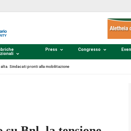
briche
Press
Congresso
Even
zionali
 alta. Sindacati pronti alla mobilitazione
Plays
:
-
-:--
1x
 su Bnl, la tensione