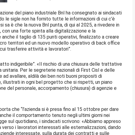
azione del piano industriale Bnl ha consegnato ai sindacati
 le sigle non ha fornito tutte le informazioni di cui c’è
i sa è che la nuova Bnl punta, di qui al 2025, a rivedere in
 con una forte spinta alla digitalizzazione e la
anche il taglio di 135 punti operativi, finalizzato a creare
acro territori ed un nuovo modello operativo di back office
i trasferire attività e lavoratori”.
atto indigeribile”. «Il rischio di una chiusura delle trattative
unitaria. Per le segreterie nazionali di First Cisl e delle
e ad avallare, aldilà dei ben noti buoni propositi di
llustrati in ogni bel progetto che si rispetti, un piano
zione del personale, accorpamento (chiusura) di agenzie e
porta che “l’azienda si è presa fino al 15 ottobre per dare
 anche il comportamento tenuto negli ultimi giorni nei
egge sul quotidiano, i sindacati scrivono: «Abbiamo appreso
erso i lavoratori interessati alle esternalizzazioni, dando
aziende interessate, sulla durata dei contratti e sulle