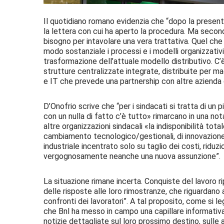
Il quotidiano romano evidenzia che “dopo la present
la lettera con cui ha aperto la procedura. Ma secondo
bisogno per intavolare una vera trattativa. Quel che s
modo sostanziale i processi e i modelli organizzativi,
trasformazione dell’attuale modello distributivo. C’è 
strutture centralizzate integrate, distribuite per m
e IT che prevede una partnership con altre azienda cu
D’Onofrio scrive che “per i sindacati si tratta di un pi
con un nulla di fatto c’è tutto» rimarcano in una nota 
altre organizzazioni sindacali «la indisponibilità total
cambiamento tecnologico/gestionali, di innovazione, i
industriale incentrato solo su taglio dei costi, ridu
vergognosamente neanche una nuova assunzione”.
La situazione rimane incerta. Conquiste del lavoro ri
delle risposte alle loro rimostranze, che riguardano
confronti dei lavoratori”. A tal proposito, come si l
che Bnl ha messo in campo una capillare informativa v
notizie dettagliate sul loro prossimo destino, sulle 