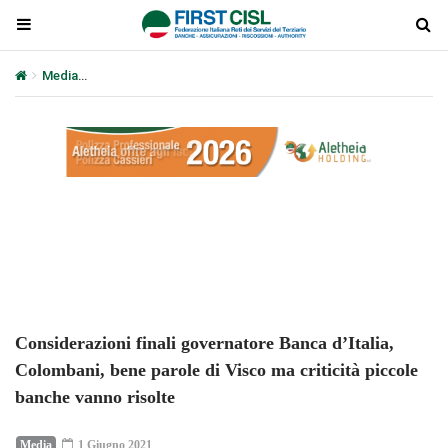
Media
Considerazioni finali governatore Banca d’Italia, Colombani,
Plays
:
-
-:-
0:00
1x
-
Considerazioni finali governatore Banca d’Italia,
Colombani, bene parole di Visco ma criticità piccole
banche vanno risolte
Media
1 Giugno 2021