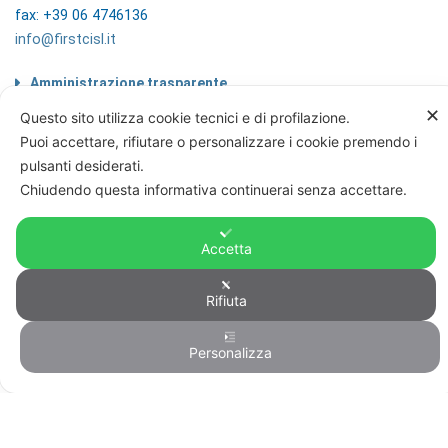
fax: +39 06 4746136
info@firstcisl.it
Amministrazione trasparente
Codice etico
✕
Questo sito utilizza cookie tecnici e di profilazione.
Note legali
Puoi accettare, rifiutare o personalizzare i cookie premendo i
Informazioni sul trattamento di dati
pulsanti desiderati.
personali
Chiudendo questa informativa continuerai senza accettare.
Privacy & Cookie Policy
Home
Accetta
Rifiuta
© FIRST CISL - C.F. 80122130588
Personalizza