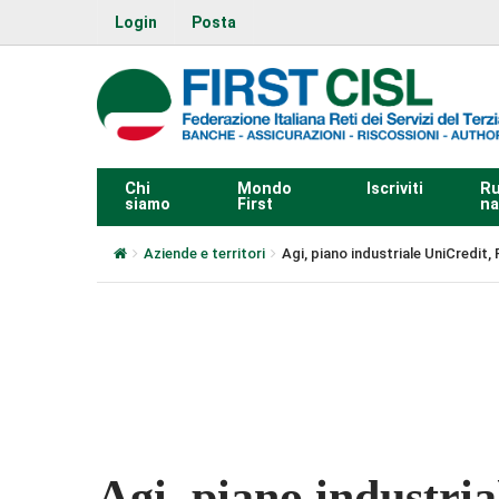
Login
Posta
Chi
Mondo
Iscriviti
Ru
siamo
First
na
Aziende e territori
Agi, piano industriale UniCredit,
0:00
Agi, piano industria