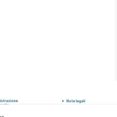
strazione
Note legali
rente
Informazioni sul
 etico
trattamento di dati
personali
one.