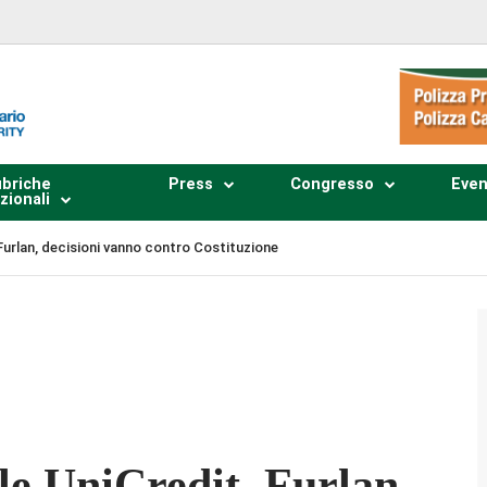
briche
Press
Congresso
Even
zionali
 Furlan, decisioni vanno contro Costituzione
Plays
:
-
-:--
1x
le UniCredit, Furlan,