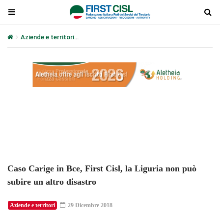
Aziende e territori
Caso Carige in Bce, First Cisl, la Liguria non pu
Plays
:
-
-:-
0:00
1x
-
Caso Carige in Bce, First Cisl, la Liguria non può
subire un altro disastro
Aziende e territori
29 Dicembre 2018