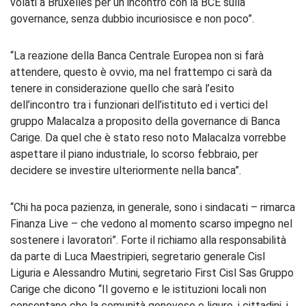
volati a Bruxelles per un incontro con la BCE sulla
governance, senza dubbio incuriosisce e non poco”.
“La reazione della Banca Centrale Europea non si farà
attendere, questo è ovvio, ma nel frattempo ci sarà da
tenere in considerazione quello che sarà l’esito
dell’incontro tra i funzionari dell’istituto ed i vertici del
gruppo Malacalza a proposito della governance di Banca
Carige. Da quel che è stato reso noto Malacalza vorrebbe
aspettare il piano industriale, lo scorso febbraio, per
decidere se investire ulteriormente nella banca”.
“Chi ha poca pazienza, in generale, sono i sindacati – rimarca
Finanza Live – che vedono al momento scarso impegno nel
sostenere i lavoratori”. Forte il richiamo alla responsabilità
da parte di Luca Maestripieri, segretario generale Cisl
Liguria e Alessandro Mutini, segretario First Cisl Sas Gruppo
Carige che dicono “Il governo e le istituzioni locali non
consentano che la comunità genovese e ligure, i cittadini, i