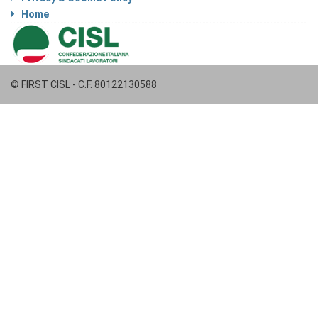
Home
© FIRST CISL - C.F. 80122130588