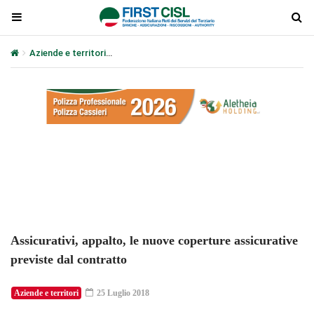
Aziende e territori
Assicurativi, appalto, le nuove coperture assic
Plays
:
-
-:-
0:00
1x
-
Assicurativi, appalto, le nuove coperture assicurative
previste dal contratto
Aziende e territori
25 Luglio 2018