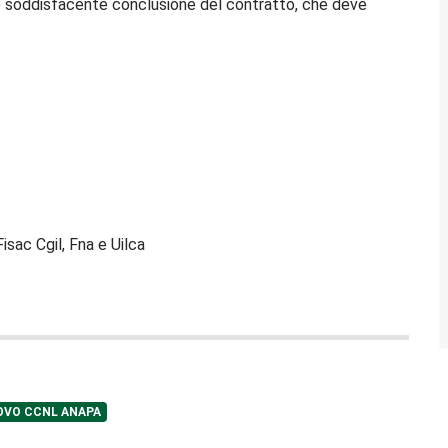
a e soddisfacente conclusione del contratto, che deve
Fisac Cgil, Fna e Uilca
OVO CCNL ANAPA