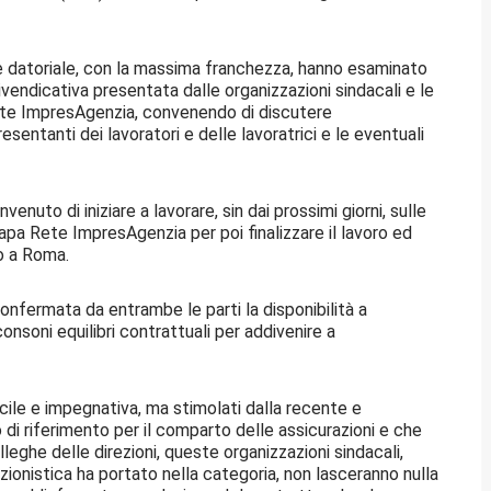
rte datoriale, con la massima franchezza, hanno esaminato
ivendicativa presentata dalle organizzazioni sindacali e le
ete ImpresAgenzia, convenendo di discutere
sentanti dei lavoratori e delle lavoratrici e le eventuali
enuto di iniziare a lavorare, sin dai prossimi giorni, sulle
pa Rete ImpresAgenzia per poi finalizzare il lavoro ed
io a Roma.
confermata da entrambe le parti la disponibilità a
onsoni equilibri contrattuali per addivenire a
fficile e impegnativa, ma stimolati dalla recente e
 di riferimento per il comparto delle assicurazioni e che
olleghe delle direzioni, queste organizzazioni sindacali,
zionistica ha portato nella categoria, non lasceranno nulla