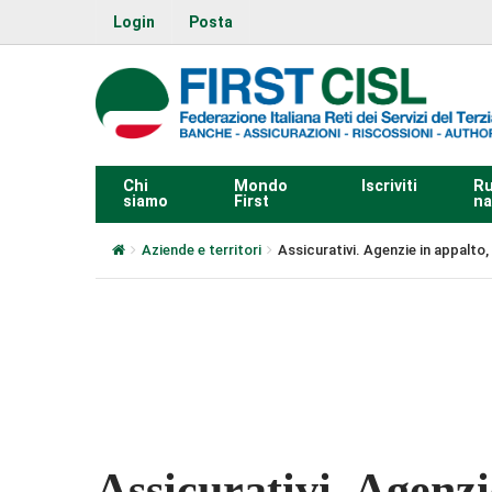
Login
Posta
Chi
Mondo
Iscriviti
Ru
siamo
First
na
Aziende e territori
Assicurativi. Agenzie in appalto,
0:00
Assicurativi. Agenzi