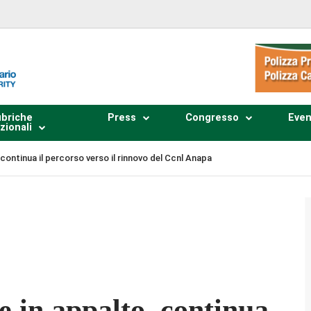
briche
Press
Congresso
Even
zionali
 continua il percorso verso il rinnovo del Ccnl Anapa
Plays
:
-
-:--
1x
e in appalto, continua