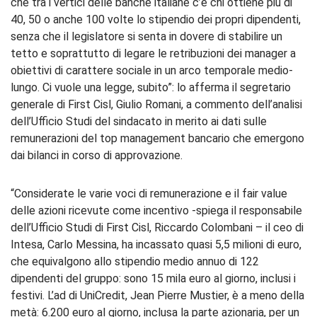
che tra i vertici delle banche italiane c’è chi ottiene più di
40, 50 o anche 100 volte lo stipendio dei propri dipendenti,
senza che il legislatore si senta in dovere di stabilire un
tetto e soprattutto di legare le retribuzioni dei manager a
obiettivi di carattere sociale in un arco temporale medio-
lungo. Ci vuole una legge, subito”: lo afferma il segretario
generale di First Cisl, Giulio Romani, a commento dell’analisi
dell’Ufficio Studi del sindacato in merito ai dati sulle
remunerazioni del top management bancario che emergono
dai bilanci in corso di approvazione.
“Considerate le varie voci di remunerazione e il fair value
delle azioni ricevute come incentivo -spiega il responsabile
dell’Ufficio Studi di First Cisl, Riccardo Colombani – il ceo di
Intesa, Carlo Messina, ha incassato quasi 5,5 milioni di euro,
che equivalgono allo stipendio medio annuo di 122
dipendenti del gruppo: sono 15 mila euro al giorno, inclusi i
festivi. L’ad di UniCredit, Jean Pierre Mustier, è a meno della
metà: 6.200 euro al giorno, inclusa la parte azionaria, per un