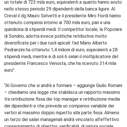
un totale di 723 mila euro, equivalenti a quanto hanno avuto
nello stesso periodo 29 dipendenti della banca ligure. Al
Creval il dg Mauro Selvetti e il presidente Miro Fiordi hanno
ottenuto compensi intorno ai 700 mila euro, pari a una
quindicina di stipendi medi. Il competitor locale, la Popolare
di Sondrio, adotta invece politiche retributive molto
diversificate per i due ruoli apicali: l’ad Mario Alberto
Pedranzini ha ottenuto 1,4 milioni di euro, equivalenti a 28
stipendi medi, mentre è di soli 6 salari il moltiplicatore del
presidente Francesco Venosta, che ha ricevuto 314 mila
euro”.
“Al Governo che si andrà a formare – aggiunge Giulio Romani
– chiediamo una legge che stabilisca un rapporto massimo
tra retribuzione fissa dei top manager e retribuzione media
dei dipendenti e che preveda un compenso variabile dei
vertici al massimo doppio rispetto alla parte fissa. Almeno
un terzo dei salari manageriali andrà vincolato all’effettivo
conseguimento di obiettivi, verificabili, di natura sociale