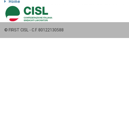
Home
© FIRST CISL - C.F. 80122130588