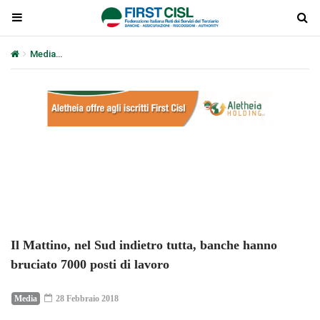
Media
Il Mattino, nel Sud indietro tutta, banche hanno bruciato 70
Plays
:
-
-:-
0:00
1x
-
Il Mattino, nel Sud indietro tutta, banche hanno
bruciato 7000 posti di lavoro
Media
28 Febbraio 2018