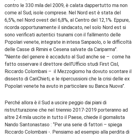
contro le 330 mila del 2009, è calata dappertutto ma non
come al Sud, isole comprese. Nel Nord est è stata del
6,5%, nel Nord ovest del 6,8%, al Centro del 12,1%. Eppure,
ricorda opportunamente il sindacato, nel solo Nord est si
sono verificati autentici tsunami con il fallimento delle
Popolari venete, integrate in intesa Sanpaolo, o le difficoltà
delle Casse di Rimini e Cesena salvate da Cariparma”.
“Niente del genere è accaduto al Sud anche se – come ha
fatto osservare il direttore dell’Ufficio studi First Cisl,
Riccardo Colombani – il Mezzogiorno ha dovuto scontare il
dissesto di CariChieti, e le ripercussioni che la crisi delle ex
Popolari venete ha avuto in particolare su Banca Nuova”.
Perché allora è il Sud a uscire peggio dai piani di
ristrutturazione che nel triennio 2017-2019 porteranno ad
altre 24 mila uscite in tutto il Paese, chiede il giornalista
Nando Santonastaso : “Per una serie di fattori – spiega
Riccardo Colombani -. Pensiamo ad esempio alla perdita di