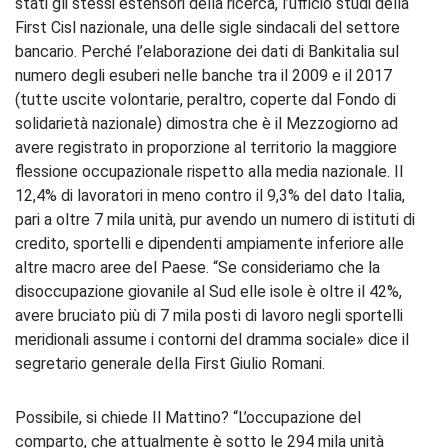
stati gli stessi estensori della ricerca, l’ufficio studi della
First Cisl nazionale, una delle sigle sindacali del settore
bancario. Perché l’elaborazione dei dati di Bankitalia sul
numero degli esuberi nelle banche tra il 2009 e il 2017
(tutte uscite volontarie, peraltro, coperte dal Fondo di
solidarietà nazionale) dimostra che è il Mezzogiorno ad
avere registrato in proporzione al territorio la maggiore
flessione occupazionale rispetto alla media nazionale. Il
12,4% di lavoratori in meno contro il 9,3% del dato Italia,
pari a oltre 7 mila unità, pur avendo un numero di istituti di
credito, sportelli e dipendenti ampiamente inferiore alle
altre macro aree del Paese. “Se consideriamo che la
disoccupazione giovanile al Sud elle isole è oltre il 42%,
avere bruciato più di 7 mila posti di lavoro negli sportelli
meridionali assume i contorni del dramma sociale» dice il
segretario generale della First Giulio Romani.
Possibile, si chiede Il Mattino? “L’occupazione del
comparto, che attualmente è sotto le 294 mila unità