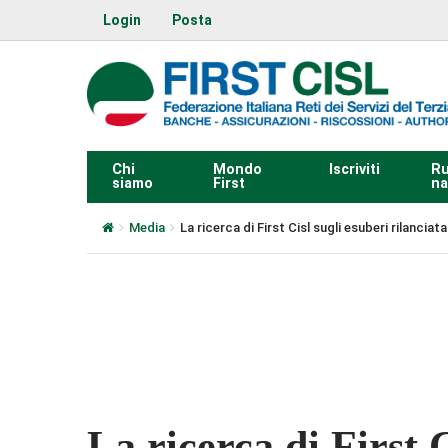
Login
Posta
Chi
Mondo
Iscriviti
Ru
siamo
First
na
Media
La ricerca di First Cisl sugli esuberi rilancia
0:00
La ricerca di First C