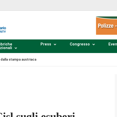
briche
Press
Congresso
Even
zionali
ta dalla stampa austriaca
Plays
:
-
-:--
1x
isl sugli esuberi