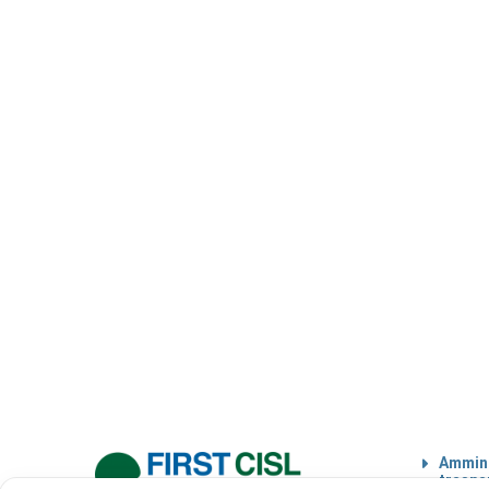
Ammini
traspa