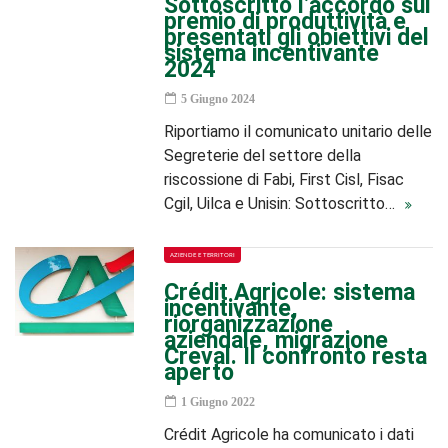
Sottoscritto l’accordo sul
premio di produttività e
presentati gli obiettivi del
sistema incentivante
2024
5 Giugno 2024
Riportiamo il comunicato unitario delle
Segreterie del settore della
riscossione di Fabi, First Cisl, Fisac
Cgil, Uilca e Unisin: Sottoscritto…
AZIENDE E TERRITORI
Crédit Agricole: sistema
incentivante,
riorganizzazione
aziendale, migrazione
Creval. Il confronto resta
aperto
1 Giugno 2022
Crédit Agricole ha comunicato i dati