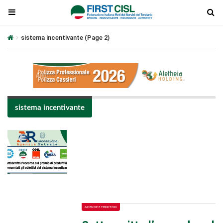
sistema incentivante
(Page 2)
sistema incentivante
Plays
:
-
-:-
0:00
1x
-
AZIENDE E TERRITORI