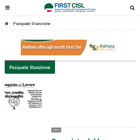
Pasquale Stanzione
Pasquale Stanzione
Plays
:
-
-:-
0:00
1x
-
MEDIA