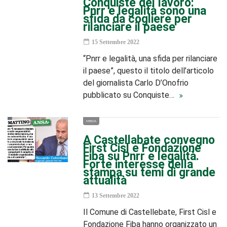
Conquiste del lavoro:
Pnrr e legalità sono una
sfida da cogliere per
rilanciare il paese
15 Settembre 2022
“Pnrr e legalità, una sfida per rilanciare
il paese”, questo il titolo dell’articolo
del giornalista Carlo D’Onofrio
pubblicato su Conquiste…
MEDIA
A Castellabate convegno
First Cisl e Fondazione
Fiba su Pnrr e legalità.
Forte interesse della
stampa su temi di grande
attualità
13 Settembre 2022
Il Comune di Castellebate, First Cisl e
Fondazione Fiba hanno organizzato un