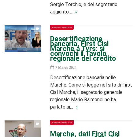
Sergio Torchio, e del segretario
aggiunto…
AZIENDE E TERRITORI
Desertificazione
bancaria, First Cisl
Marche a Tvrs: si
convochi il Tavolo
regionale del credito
7 Marzo 2024
Desertificazione bancaria nelle
Marche. Come si legge nel sito di First
Cisl Marche, il segretario generale
regionale Mario Raimondi ne ha
parlato ai…
AZIENDE E TERRITORI
Marche, dati First Cisl