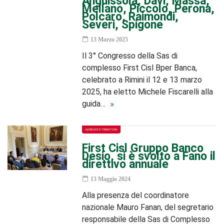
Anguissola, Davi, Massa,
Mellano, Piccolo, Perona,
Polcaro, Raimondi,
Severi, Spigone
13 Marzo 2025
Il 3° Congresso della Sas di
complesso First Cisl Bper Banca,
celebrato a Rimini il 12 e 13 marzo
2025, ha eletto Michele Fiscarelli alla
guida…
AZIENDE E TERRITORI
First Cisl Gruppo Banco
Desio, si è svolto a Fano il
direttivo annuale
13 Maggio 2024
Alla presenza del coordinatore
nazionale Mauro Fanan, del segretario
responsabile della Sas di Complesso