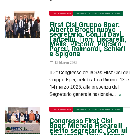
AZIENDE E TERRITORI
CONGRESSO 2025 - SAS DI COMPLESSO E DI GRUPPO
First Cisl Gruppo Bper:
Alberto Broggi nuovo
segretario. Con lui Davi,
Fancellu, Fiori, Fiscarelli,
Melis, Piccolo, Polcaro,
Porcu, Raimondi, Schieri
e Spigone
15 Marzo 2025
Il 3° Congresso della Sas First Cisl del
Gruppo Bper, celebrato a Rimini il 13 e
14 marzo 2025, alla presenza del
Segretario generale nazionale,…
AZIENDE E TERRITORI
CONGRESSO 2025 - SAS DI COMPLESSO E DI GRUPPO
Congresso First Cisl
Bper: Michele Fiscarelli
eletto segretario. Con lui