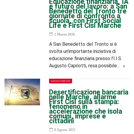
Educazione finanziaria, IA
e futuro del lavoro: a San
Benedetto del Tronto tre
giornate di confronto a
scuola, con First Social
Life e First Cisl Marche
2 Marzo 2026
A San Benedetto del Tronto si è
svolta un’importante iniziativa di
educazione finanziaria presso l’I.I.S.
Augusto Capriotti, resa possibile…
AZIENDE E TERRITORI
Desertificazione bancaria
nelle Marche, allarme
First Cisl sulla stampa:
fenomeno in
accelerazione che isola
comuni, imprese e
cittadini
8 Agosto 2025