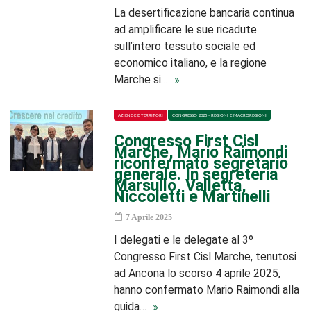
La desertificazione bancaria continua
ad amplificare le sue ricadute
sull’intero tessuto sociale ed
economico italiano, e la regione
Marche si…
AZIENDE E TERRITORI
CONGRESSO 2025 - REGIONI E MACROREGIONI
Congresso First Cisl
Marche, Mario Raimondi
riconfermato segretario
generale. In segreteria
Marsullo, Valletta,
Niccoletti e Martinelli
7 Aprile 2025
I delegati e le delegate al 3º
Congresso First Cisl Marche, tenutosi
ad Ancona lo scorso 4 aprile 2025,
hanno confermato Mario Raimondi alla
guida…