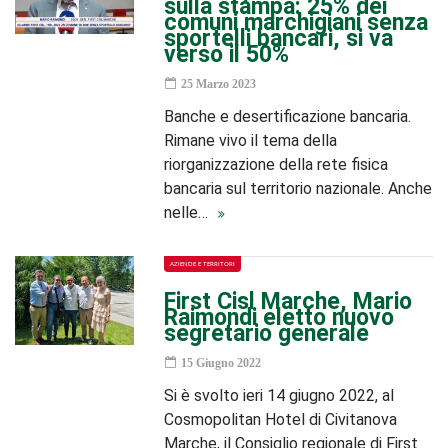
sulla stampa: 25% dei
comuni marchigiani senza
sportelli bancari, si va
verso il 50%
25 Marzo 2023
Banche e desertificazione bancaria.
Rimane vivo il tema della
riorganizzazione della rete fisica
bancaria sul territorio nazionale. Anche
nelle…
AZIENDE E TERRITORI
First Cisl Marche, Mario
Raimondi eletto nuovo
segretario generale
15 Giugno 2022
Si è svolto ieri 14 giugno 2022, al
Cosmopolitan Hotel di Civitanova
Marche, il Consiglio regionale di First