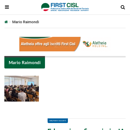
Mario Raimondi
Mario Raimondi
Plays
:
-
-:-
0:00
1x
-
WELFARE E SOCIETÀ