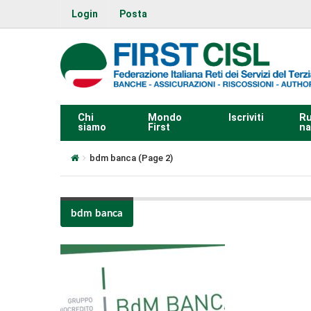
Login
Posta
Chi
Mondo
Iscriviti
Ru
siamo
First
na
bdm banca
(Page 2)
bdm banca