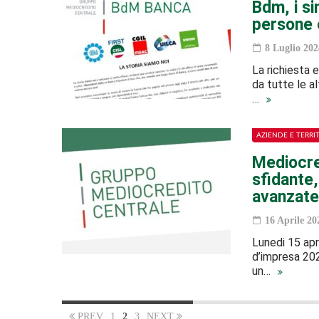
Bdm, i si
persone e
8 Luglio 202
La richiesta e
da tutte le a
…
AZIENDE E TERRI
Mediocred
sfidante,
avanzate
16 Aprile 20
Lunedi 15 apri
d’impresa 202
un…
PREV
1
2
3
NEXT