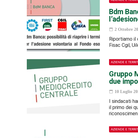
AZIENDE E TERRI
Bdm Banca
l’adesion
2 Ottobre 2
Riportiamo il 
Fisac Cgil, U
AZIENDE E TERRI
Gruppo Me
due impo
10 Luglio 20
I sindacati h
il primo dei q
riconoscime
AZIENDE E TERRI