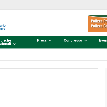
briche
Press
Congresso
Even
zionali
Plays
:
-
0:00
-:--
1x